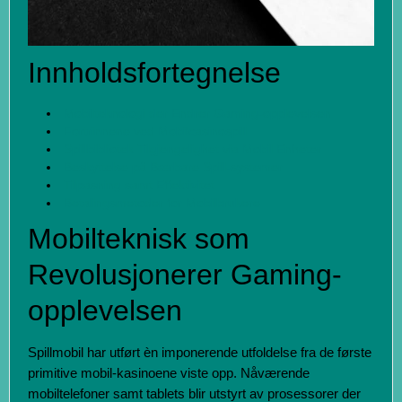
Innholdsfortegnelse
Mobilteknologi der Endrer Gaming-opplevelsen
Fortrinnene ved Mobilcasinospill
Spillbibliotek Tilgjengelighet via Mobil Enheter
Beskyttelse på Bærbare Spill-systemer
Tilpasning samt Effektivitet
Betalingsmetoder for Mobilbrukere
Mobilteknisk som
Revolusjonerer Gaming-
opplevelsen
Spillmobil har utført èn imponerende utfoldelse fra de første
primitive mobil-kasinoene viste opp. Nåværende
mobiltelefoner samt tablets blir utstyrt av prosessorer der