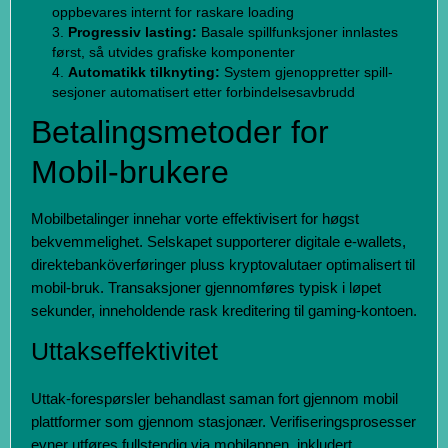
oppbevares internt for raskare loading
Progressiv lasting:
Basale spillfunksjoner innlastes
først, så utvides grafiske komponenter
Automatikk tilknyting:
System gjenoppretter spill-
sesjoner automatisert etter forbindelsesavbrudd
Betalingsmetoder for
Mobil-brukere
Mobilbetalinger innehar vorte effektivisert for høgst
bekvemmelighet. Selskapet supporterer digitale e-wallets,
direktebanköverføringer pluss kryptovalutaer optimalisert til
mobil-bruk. Transaksjoner gjennomføres typisk i løpet
sekunder, inneholdende rask kreditering til gaming-kontoen.
Uttakseffektivitet
Uttak-forespørsler behandlast saman fort gjennom mobil
plattformer som gjennom stasjonær. Verifiseringsprosesser
evner utføres fullstendig via mobilappen, inkludert