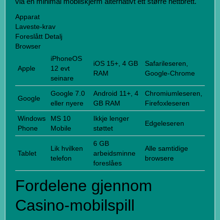
via èn minimal mobilskjerm alternativt ett større nettbrett.
Apparat
Laveste-krav
Foreslått Detalj
Browser
iPhoneOS
iOS 15+, 4 GB
Safarileseren,
Apple
12 evt
RAM
Google-Chrome
seinare
Google 7.0
Android 11+, 4
Chromiumleseren,
Google
eller nyere
GB RAM
Firefoxleseren
Windows
MS 10
Ikkje lenger
Edgeleseren
Phone
Mobile
støttet
6 GB
Lik hvilken
Alle samtidige
Tablet
arbeidsminne
telefon
browsere
foreslåes
Fordelene gjennom
Casino-mobilspill