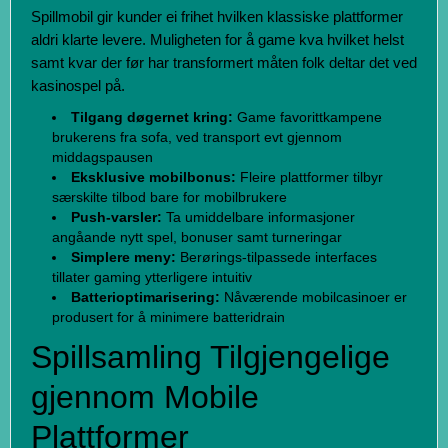
Spillmobil gir kunder ei frihet hvilken klassiske plattformer
aldri klarte levere. Muligheten for å game kva hvilket helst
samt kvar der før har transformert måten folk deltar det ved
kasinospel på.
Tilgang døgernet kring:
Game favorittkampene
brukerens fra sofa, ved transport evt gjennom
middagspausen
Eksklusive mobilbonus:
Fleire plattformer tilbyr
særskilte tilbod bare for mobilbrukere
Push-varsler:
Ta umiddelbare informasjoner
angåande nytt spel, bonuser samt turneringar
Simplere meny:
Berørings-tilpassede interfaces
tillater gaming ytterligere intuitiv
Batterioptimarisering:
Nåværende mobilcasinoer er
produsert for å minimere batteridrain
Spillsamling Tilgjengelige
gjennom Mobile
Plattformer