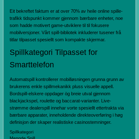
Eit bekreftet faktum er at over 70% av heile online spille-
trafikk tidspunkt kommer gjennom bærbare enheter, noe
som hadde motivert game-utviklere til til fokusere
mobilversjoner. Vårt spill-bibliotek inkluderer tusener frå
titlar tilpasset spesiellt som kompakte skjermar.
Spillkategori Tilpasset for
Smarttelefon
Automatspill kontrollerer mobilløsningen grunna grunn av
brukerens enkle spillmekanikk pluss visuelle appell.
Bordspill-elskere oppdager òg breie utval gjennom
blackjackspel, roulette og baccarat-varianter. Live-
strømme dealerspill innehar vorte spesiellt ettertrakta via
bærbare apparater, inneholdende direkteoverføring i høg
definisjon der skaper realistiske casinostemninger.
Spillkategori
Mengde Spill