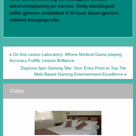
dokumentopplasting per kamera. Vanlig utbetalingstid
skifter gjennom umiddelbart til 48 hours basert gjennom
selektert framgangsmåte.
«
On line casino Laboratory: Where Medical Game playing
Accuracy Fulfills Leisure Brilliance
Daytona Spin Gaming Site: Your Entry Point to Top-Tier
Web-Based Gaming Entertainment Excellence
»
Fotos