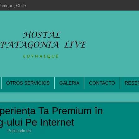
haique, Chile
OTROS SERVICIOS
GALERIA
CONTACTO
RESE
periența Ta Premium în
-ului Pe Internet
rose
Publicado en:
Uncategorized