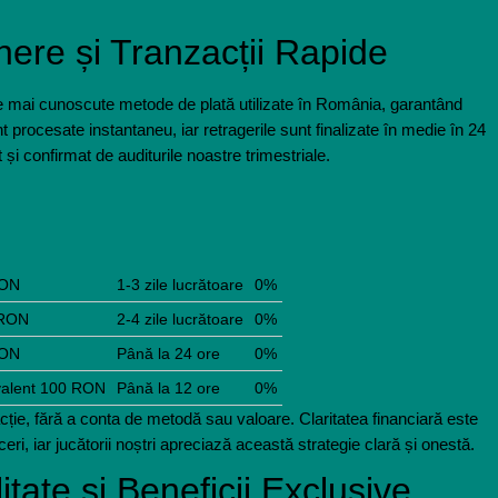
re și Tranzacții Rapide
e mai cunoscute metode de plată utilizate în România, garantând
 procesate instantaneu, iar retragerile sunt finalizate în medie în 24
 și confirmat de auditurile noastre trimestriale.
RON
1-3 zile lucrătoare
0%
 RON
2-4 zile lucrătoare
0%
RON
Până la 24 ore
0%
valent 100 RON
Până la 12 ore
0%
cție, fără a conta de metodă sau valoare. Claritatea financiară este
aceri, iar jucătorii noștri apreciază această strategie clară și onestă.
tate și Beneficii Exclusive