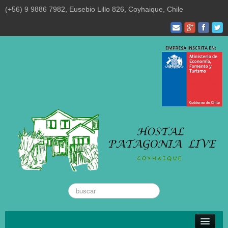
(+56) 9 9886 7982, Eusebio Lillo 826, Coyhaique, Chile