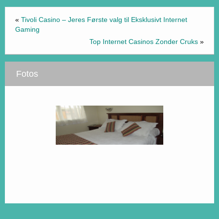
«
Tivoli Casino – Jeres Første valg til Eksklusivt Internet
Gaming
Top Internet Casinos Zonder Cruks
»
Fotos