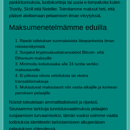
pankkitunnuksia, luottokortteja tai uusia e-lompakoita kuten
Trustly, Skrill että Neteller. Toimitamme maksut heti, että
pääset aloittamaan pelaamisen ilman viivytyksiä.
Maksumenetelmämme eduilla
Ripeät talletukset suomalaisista liikepankeista ilman
rekisteröitymistä
Suojatut kryptovaluuttatransaktiot Bitcoin- että
Ethereum-maksuille
Minimoitu kotiutusaika alle 24 tuntia verkko
maksutavoille
Ei piilossa olevia veloituksia tai ekstra
transaktiomaksuja
Mukautuvat maksutasot niin vasta-alkajille ja korkean
panoksen pelaajille
Nostot toteutetaan ammattitaitoisesti ja ripeästi.
Seuraamme tarkkoja tunnistusvaatimuksia pelaajien
suojaamisen turvaamiseksi, tämän vuoksi voimme vaatia
todistuksia identiteetin tarkistamiseen alkuperäisen
palautuksen yhteydessä.