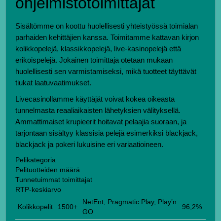
ohjelmistotoimittajat
Sisältömme on koottu huolellisesti yhteistyössä toimialan
parhaiden kehittäjien kanssa. Toimitamme kattavan kirjon
kolikkopelejä, klassikkopelejä, live-kasinopelejä että
erikoispelejä. Jokainen toimittaja otetaan mukaan
huolellisesti sen varmistamiseksi, mikä tuotteet täyttävät
tiukat laatuvaatimukset.
Livecasinollamme käyttäjät voivat kokea oikeasta
tunnelmasta reaaliaikaisten lähetyksien välityksellä.
Ammattimaiset krupieerit hoitavat pelaajia suoraan, ja
tarjontaan sisältyy klassisia pelejä esimerkiksi blackjack,
blackjack ja pokeri lukuisine eri variaatioineen.
Pelikategoria
Pelituotteiden määrä
Tunnetuimmat toimittajat
RTP-keskiarvo
NetEnt, Pragmatic Play, Play’n
Kolikkopelit
1500+
96,2%
GO