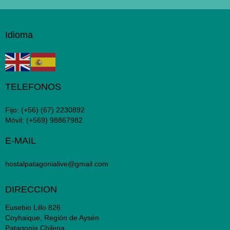
Idioma
TELEFONOS
Fijo:
(+56) (67) 2230892
Móvil:
(+569) 98867982
E-MAIL
hostalpatagonialive@gmail.com
DIRECCION
Eusebio Lillo 826
Coyhaique, Región de Aysén
Patagonia Chilena