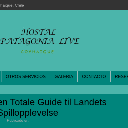
haique, Chile
OTROS SERVICIOS
GALERIA
CONTACTO
RESE
n Totale Guide til Landets
Spillopplevelse
rose
Publicado en:
Uncategorized