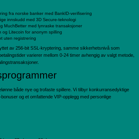
ring fra norske banker med BankID-verifisering
ige innskudd med 3D Secure-teknologi
r og MuchBetter med lynraske transaksjoner
 og Litecoin for anonym spilling
t uten registrering
yttet av 256-bit SSL-kryptering, samme sikkerhetsnivå som
betalingstider varierer mellom 0-24 timer avhengig av valgt metode,
alingstransaksjoner.
usprogrammer
lønne både nye og trofaste spillere. Vi tilbyr konkurransedyktige
-bonuser og et omfattende VIP-opplegg med personlige