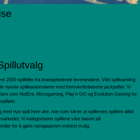
lse
ikkerhet
pillutvalg
over 2500 spilltitler fra bransjeledende leverandører. Vårt spillsamling
il de nyeste spilleautomatene med fremskrittsbaserte jackpotter. Vi
iklere som NetEnt, Microgaming, Play’n GO og Evolution Gaming for
spilløkt.
g med nye spill hver uke, noe som sikrer at spillernes spillere alltid
å markedet. Vi kategoriserer spillene våre basert på
verdier for å gjøre navigasjonen enklest mulig.