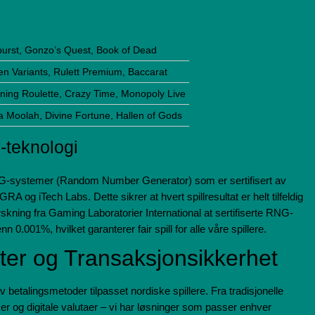
burst, Gonzo’s Quest, Book of Dead
en Variants, Rulett Premium, Baccarat
tning Roulette, Crazy Time, Monopoly Live
 Moolah, Divine Fortune, Hallen of Gods
-teknologi
-systemer (Random Number Generator) som er sertifisert av
 og iTech Labs. Dette sikrer at hvert spillresultat er helt tilfeldig
rskning fra Gaming Laboratorier International at sertifiserte RNG-
 0.001%, hvilket garanterer fair spill for alle våre spillere.
ter og Transaksjonsikkerhet
 betalingsmetoder tilpasset nordiske spillere. Fra tradisjonelle
r og digitale valutaer – vi har løsninger som passer enhver