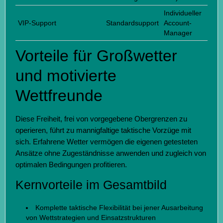
Individueller
VIP-Support
Standardsupport
Account-
Manager
Vorteile für Großwetter
und motivierte
Wettfreunde
Diese Freiheit, frei von vorgegebene Obergrenzen zu
operieren, führt zu mannigfaltige taktische Vorzüge mit
sich. Erfahrene Wetter vermögen die eigenen getesteten
Ansätze ohne Zugeständnisse anwenden und zugleich von
optimalen Bedingungen profitieren.
Kernvorteile im Gesamtbild
Komplette taktische Flexibilität bei jener Ausarbeitung
von Wettstrategien und Einsatzstrukturen