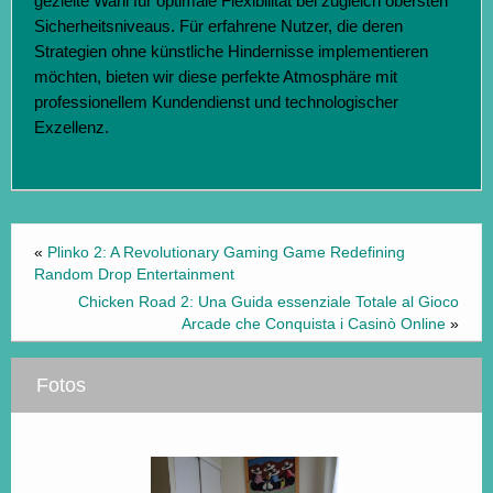
gezielte Wahl für optimale Flexibilität bei zugleich obersten
Sicherheitsniveaus. Für erfahrene Nutzer, die deren
Strategien ohne künstliche Hindernisse implementieren
möchten, bieten wir diese perfekte Atmosphäre mit
professionellem Kundendienst und technologischer
Exzellenz.
«
Plinko 2: A Revolutionary Gaming Game Redefining
Random Drop Entertainment
Chicken Road 2: Una Guida essenziale Totale al Gioco
Arcade che Conquista i Casinò Online
»
Fotos