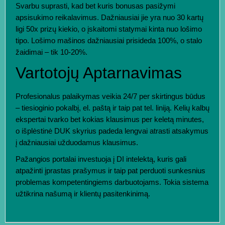
Svarbu suprasti, kad bet kuris bonusas pasižymi
apsisukimo reikalavimus. Dažniausiai jie yra nuo 30 kartų
ligi 50x prizų kiekio, o įskaitomi statymai kinta nuo lošimo
tipo. Lošimo mašinos dažniausiai prisideda 100%, o stalo
žaidimai – tik 10-20%.
Vartotojų Aptarnavimas
Profesionalus palaikymas veikia 24/7 per skirtingus būdus
– tiesioginio pokalbį, el. paštą ir taip pat tel. liniją. Kelių kalbų
ekspertai tvarko bet kokias klausimus per keletą minutes,
o išplėstinė DUK skyrius padeda lengvai atrasti atsakymus
į dažniausiai užduodamus klausimus.
Pažangios portalai investuoja į DI intelektą, kuris gali
atpažinti įprastas prašymus ir taip pat perduoti sunkesnius
problemas kompetentingiems darbuotojams. Tokia sistema
užtikrina našumą ir klientų pasitenkinimą.