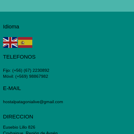
Idioma
TELEFONOS
Fijo:
(+56) (67) 2230892
Móvil:
(+569) 98867982
E-MAIL
hostalpatagonialive@gmail.com
DIRECCION
Eusebio Lillo 826
Coyhaique, Región de Aysén