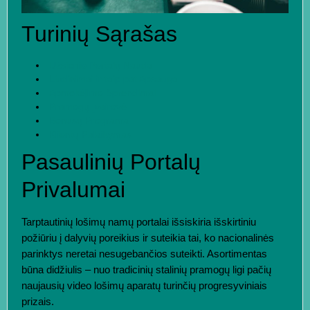
Turinių Sąrašas
Užsienio Portalų Nauda
Liudinimai ir taip pat Apsauga
Apmokėjimo Sprendimai
Pramogų Įvairovė
Bonusų Programa
Klientų Palaikymas
Pasaulinių Portalų
Privalumai
Tarptautinių lošimų namų portalai išsiskiria išskirtiniu
požiūriu į dalyvių poreikius ir suteikia tai, ko nacionalinės
parinktys neretai nesugebančios suteikti. Asortimentas
būna didžiulis – nuo tradicinių stalinių pramogų ligi pačių
naujausių video lošimų aparatų turinčių progresyviniais
prizais.