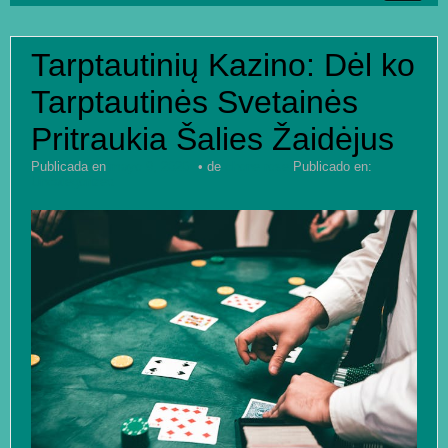
INICIO
Tarptautinių Kazino: Dėl ko
HABITACIONES
Tarptautinės Svetainės
OTROS SERVICIOS
Pritraukia Šalies Žaidėjus
GALERIA
Publicada en
mayo 9, 2026
de
chone rose
Publicado en:
Uncategorized
CONTACTO
RESERVAS