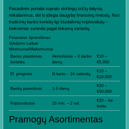
Pasaulinės portalai suprato skirtingų sričių dalyvių
reikalavimus, dėl to įdiegia daugybę finansinių metodų. Nuo
tradicinių banko kortelių ligi šiuolaikinių kriptovaliutų –
kiekvienas suranda pagal tinkamą variantą.
Finansinis Sprendimas
Vykdymo Laikas
Minimumai/Maksimumai
Banko plastikinės
Akimirksniu – 3 darbo
€10 –
kortelės
dienų
€5,000
€10 –
El. piniginės
Iš karto – 24 valandų
€10,000
€20 –
Bankų pavedimai
1-5 dienų
€50,000
€20 – be
Kriptovaliutos
15 min. – 2 val.
limito
Pramogų Asortimentas