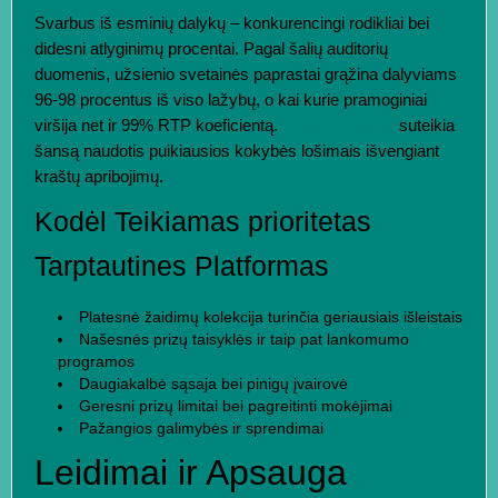
Svarbus iš esminių dalykų – konkurencingi rodikliai bei
didesni atlyginimų procentai. Pagal šalių auditorių
duomenis, užsienio svetainės paprastai grąžina dalyviams
96-98 procentus iš viso lažybų, o kai kurie pramoginiai
viršija net ir 99% RTP koeficientą.
uzsienio kazino
suteikia
šansą naudotis puikiausios kokybės lošimais išvengiant
kraštų apribojimų.
Kodėl Teikiamas prioritetas
Tarptautines Platformas
Platesnė žaidimų kolekcija turinčia geriausiais išleistais
Našesnės prizų taisyklės ir taip pat lankomumo
programos
Daugiakalbė sąsaja bei pinigų įvairovė
Geresni prizų limitai bei pagreitinti mokėjimai
Pažangios galimybės ir sprendimai
Leidimai ir Apsauga