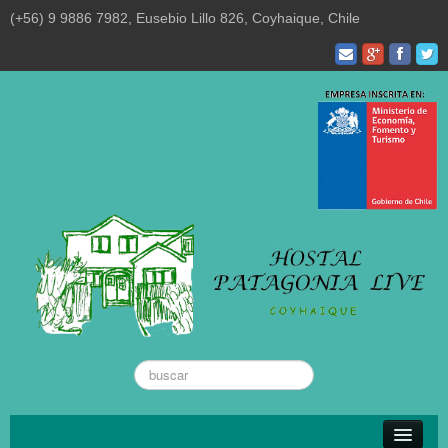
(+56) 9 9886 7982, Eusebio Lillo 826, Coyhaique, Chile