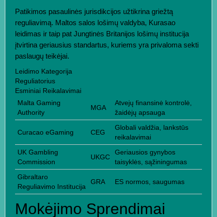
Patikimos pasaulinės jurisdikcijos užtikrina griežtą
reguliavimą. Maltos salos lošimų valdyba, Kurasao
leidimas ir taip pat Jungtinės Britanijos lošimų institucija
įtvirtina geriausius standartus, kuriems yra privaloma sekti
paslaugų teikėjai.
Leidimo Kategorija
Reguliatorius
Esminiai Reikalavimai
Malta Gaming
Atvejų finansinė kontrolė,
MGA
Authority
žaidėjų apsauga
Globali valdžia, lankstūs
Curacao eGaming
CEG
reikalavimai
UK Gambling
Geriausios gynybos
UKGC
Commission
taisyklės, sąžiningumas
Gibraltaro
GRA
ES normos, saugumas
Reguliavimo Institucija
Mokėjimo Sprendimai