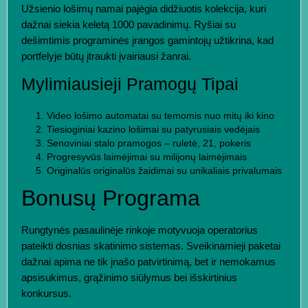
Užsienio lošimų namai pajėgia didžiuotis kolekcija, kuri
dažnai siekia keletą 1000 pavadinimų. Ryšiai su
dešimtimis programinės įrangos gamintojų užtikrina, kad
portfelyje būtų įtraukti įvairiausi žanrai.
Mylimiausieji Pramogų Tipai
Video lošimo automatai su temomis nuo mitų iki kino
Tiesioginiai kazino lošimai su patyrusiais vedėjais
Senoviniai stalo pramogos – ruletė, 21, pokeris
Progresyvūs laimėjimai su milijonų laimėjimais
Originalūs originalūs žaidimai su unikaliais privalumais
Bonusų Programa
Rungtynės pasaulinėje rinkoje motyvuoja operatorius
pateikti dosnias skatinimo sistemas. Sveikinamieji paketai
dažnai apima ne tik įnašo patvirtinimą, bet ir nemokamus
apsisukimus, grąžinimo siūlymus bei išskirtinius
konkursus.