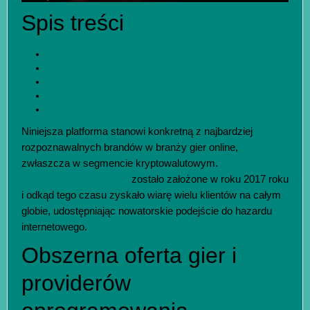
Spis treści
Szeroka wybór gier i dostawców oprogramowania
Bonusy i oferty dla klientów
Metody płatności i crypto
Ochrona i legalizacja
Fachowa obsługa klienta
Niniejsza platforma stanowi konkretną z najbardziej
rozpoznawalnych brandów w branży gier online,
zwłaszcza w segmencie kryptowalutowym.
https://strazgluszyna.pl/
zostało założone w roku 2017 roku
i odkąd tego czasu zyskało wiarę wielu klientów na całym
globie, udostępniając nowatorskie podejście do hazardu
internetowego.
Obszerna oferta gier i
providerów