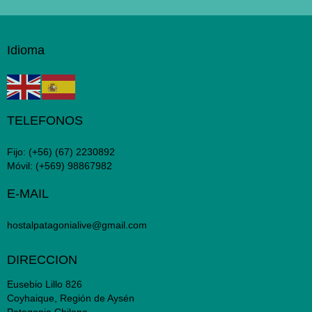
Idioma
TELEFONOS
Fijo:
(+56) (67) 2230892
Móvil:
(+569) 98867982
E-MAIL
hostalpatagonialive@gmail.com
DIRECCION
Eusebio Lillo 826
Coyhaique, Región de Aysén