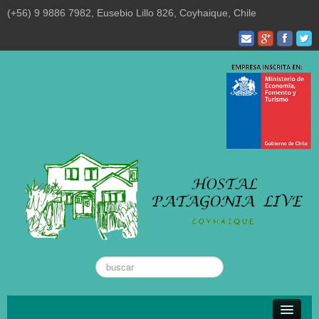
(+56) 9 9886 7982, Eusebio Lillo 826, Coyhaique, Chile