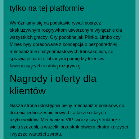
tylko na tej platformie
Wyróżniamy się na podstawie rywali poprzez
ekskluzywnym rozgrywkom utworzonym wyłącznie dla
wszystkich graczy. Gry podobne jak Plinko, Limbo czy
Mines były opracowane z koncepcją o bezpośredniej
mechanizmie i natychmiastowych transakcjach, co
sprawia je bardzo lubianymi pomiędzy klientów
faworyzujących szybką rozgrywkę.
Nagrody i oferty dla
klientów
Nasza strona udostępnia pełny mechanizm bonusów, co
docenia jednocześnie nowych, a także i stałych
użytkowników. Mechanizm VIP tworzy swą strukturę z
wielu szczebli, a wszelki przeskok otwiera ekstra korzyści
i wyższe wartości zwrotu.