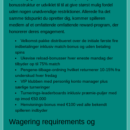
bonusstruktur er udviklet til til at give størst mulig fordel
uden nogen unødvendige restriktioner. Allerede fra det
samme tidspunkt du opretter dig, kommer spilleren
medlem af et omfattende omfattende reward-program, der
honorerer deres engagement.
Velkomst-pakke distribueret over de initiale første fire
indbetalinger inklusiv match-bonus og uden betaling
spins
Ukevise reload-bonusser hver eneste mandag der
tilbyder op til 75% match
Pengene-tilbage-ordning hvilket returnerer 10-15% fra
underskud hver fredag
VIP klubben med personlig konto manager plus
særlige turneringer
Turnerings-leaderboards inklusiv præmie-puljer med
op imod €50.000
Henvisnings-bonus med €100 ved alle bekendt
spilleren indbyder
Wagering requirements og