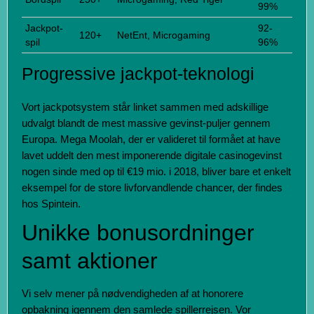
99%
Jackpot-
92-
120+
NetEnt, Microgaming
spil
96%
Progressive jackpot-teknologi
Vort jackpotsystem står linket sammen med adskillige
udvalgt blandt de mest massive gevinst-puljer gennem
Europa. Mega Moolah, der er valideret til formået at have
lavet uddelt den mest imponerende digitale casinogevinst
nogen sinde med op til €19 mio. i 2018, bliver bare et enkelt
eksempel for de store livforvandlende chancer, der findes
hos Spintein.
Unikke bonusordninger
samt aktioner
Vi selv mener på nødvendigheden af at honorere
opbakning igennem den samlede spillerrejsen. Vor