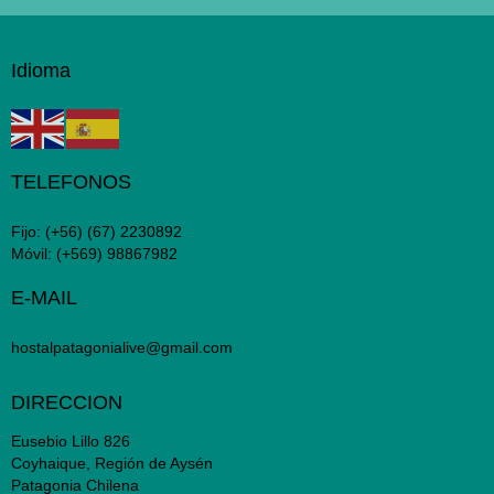
Idioma
TELEFONOS
Fijo:
(+56) (67) 2230892
Móvil:
(+569) 98867982
E-MAIL
hostalpatagonialive@gmail.com
DIRECCION
Eusebio Lillo 826
Coyhaique, Región de Aysén
Patagonia Chilena