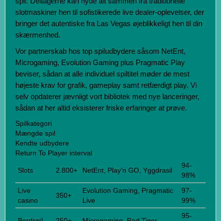
spil. Deltagerne kan nyde alt sammen fra traditionelle
slotmaskiner hen til sofistikerede live dealer-oplevelser, der
bringer det autentiske fra Las Vegas øjeblikkeligt hen til din
skærmenhed.
Vor partnerskab hos top spiludbydere såsom NetEnt,
Microgaming, Evolution Gaming plus Pragmatic Play
beviser, sådan at alle individuel spiltitel møder de mest
højeste krav for grafik, gameplay samt retfærdigt play. Vi
selv opdaterer jævnligt vort bibliotek med nye lanceringer,
sådan at her altid eksisterer friske erfaringer at prøve.
Spilkategori
Mængde spil
Kendte udbydere
Return To Player interval
94-
Slots
2.800+
NetEnt, Play’n GO, Yggdrasil
98%
Live
Evolution Gaming, Pragmatic
97-
350+
casino
Live
99%
95-
Bordspil
250+
Microgaming, Red Tiger