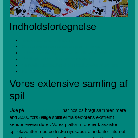
Indholdsfortegnelse
Vores extensive spiludvalg
Eksklusive bonusstrukturer plus aktioner
Indbetalingsmuligheder og betalingssikkerhed
Mobiloplevelse uden begrænsninger
Ansvarligt spilleadfærd plus beskyttelse af spillere
Kundeservice og hjælp
Vores extensive samling af
spil
Ude på
Spintein tilmelding
har hos os bragt sammen mere
end 3.500 forskellige spiltitler fra sektorens ekstremt
kendte leverandører. Vores platform forener klassiske
spillefavoritter med de friske nyskabelser indenfor internet