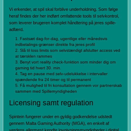
Vi erkender, at spil skal forblive underholdning. Som følge
heraf findes der her indført omfattende tools til selvkontrol,
som leverer brugeren komplet håndtering på jeres spille-
adfærd.
Fastsæt dag-for-dag, ugentlige eller månedsvis
indbetalings-grænser direkte fra jeres profil
Slå til loss limits som selvstændigt afslutter access ved
at tærsklen rammes
Benyt vort reality check-funktion som minder dig om
gaming tid hvert 30. min.
Tag en pause med selv-udelukkelse i intervaller
spændende fra 24 timer og til permanent
Få mulighed til fri konsultation gennem vor partnerskab
sammen med Spillemyndigheden
Licensing samt regulation
Spintein fungerer under en gyldig godkendelse udstedt
gennem Malta Gaming Authority (MGA), en enkelt af
verdens allermest kendte lovgivningsmyndigheder i digital