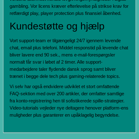
gambling. Vor licens kræver efterlevelse på strikse krav for
retfærdigt play, player protection plus finansiel åbenhed.
Kundestøtte og hjælp
Vort support-team er tilgængeligt 24/7 igennem levende
chat, email plus telefoni. Middel responstid på levende chat
bliver lavere end 90 sek., mens e-mail-forespørgsler
normalt får svar i løbet af 2 timer. Alle support-
medarbejdere taler flydende dansk sprog samt bliver
trænet i begge dele tech plus gaming-relaterede topics.
Vi selv har også endvidere udviklet et stort omfattende
FAQ-sektion med over 200 artikler, der omfatter samtlige
fra konto-registrering hen til sofistikerede spille-strategier.
Video-tutorials vejleder nye deltagere henover platform-ens
muligheder plus garanterer en upåklagelig begyndelse.