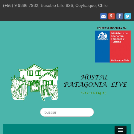
(+56) 9 9886 7982, Eusebio Lillo 826, Coyhaique, Chile