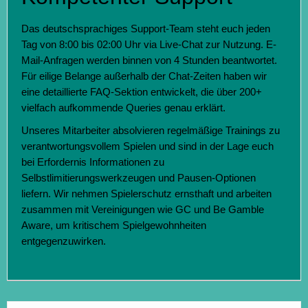
Das deutschsprachiges Support-Team steht euch jeden
Tag von 8:00 bis 02:00 Uhr via Live-Chat zur Nutzung. E-
Mail-Anfragen werden binnen von 4 Stunden beantwortet.
Für eilige Belange außerhalb der Chat-Zeiten haben wir
eine detaillierte FAQ-Sektion entwickelt, die über 200+
vielfach aufkommende Queries genau erklärt.
Unseres Mitarbeiter absolvieren regelmäßige Trainings zu
verantwortungsvollem Spielen und sind in der Lage euch
bei Erfordernis Informationen zu
Selbstlimitierungswerkzeugen und Pausen-Optionen
liefern. Wir nehmen Spielerschutz ernsthaft und arbeiten
zusammen mit Vereinigungen wie GC und Be Gamble
Aware, um kritischem Spielgewohnheiten
entgegenzuwirken.