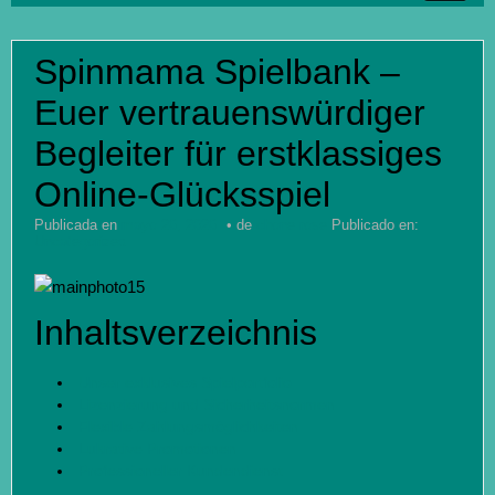
INICIO
Spinmama Spielbank –
HABITACIONES
Euer vertrauenswürdiger
OTROS SERVICIOS
Begleiter für erstklassiges
GALERIA
Online-Glücksspiel
CONTACTO
Publicada en
mayo 26, 2026
de
chone rose
Publicado en:
Uncategorized
RESERVAS
Inhaltsverzeichnis
Unser exklusives Spielportfolio
Lizenzierung und Sicherheitsnormen
Flexible Zahlungsmöglichkeiten
Lukrative Promotionen
Professioneller Kundendienst