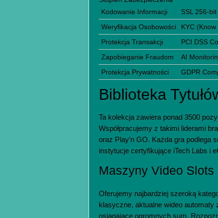
Kodowanie Informacji
SSL 256-bit
Weryfikacja Osobowości
KYC (Know 
Protekcja Transakcji
PCI DSS Co
Zapobieganie Fraudom
AI Monitori
Protekcja Prywatności
GDPR Comp
Biblioteka Tytu
Ta kolekcja zawiera ponad 3500 pozyc
Współpracujemy z takimi liderami br
oraz Play’n GO. Każda gra podlega s
instytucje certyfikujące iTech Labs 
Maszyny Video Slots
Oferujemy najbardziej szeroką kate
klasyczne, aktualne wideo automaty
osiągające ogromnych sum. Rozpozna