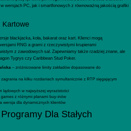
w wersjach PC, jak i smartfonowych z równoważną jakością grafiki
i Kartowe
ersje blackjacka, koła, bakarat oraz kart. Klienci mogą
ersjami RNG a grami z rzeczywistymi krupierami
wistym z zawodowych sal. Zapewniamy także rzadziej znane, ale
Dragon Tygrys czy Caribbean Stud Poker.
kańska
– zróżnicowane limity zakładów dopasowane do
zagrania na kilku rozdaniach symultanicznie z RTP sięgającym
n lądowych w najwyższej wyrazistości
sh games z różnymi planami buy-inów
a wersja dla dynamicznych klientów
 Programy Dla Stałych