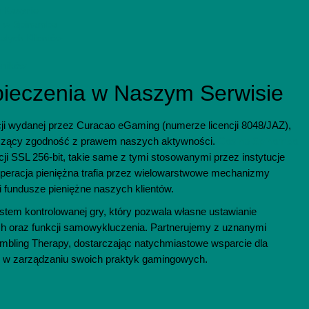
 Kasynie
h w Spinamba
ałych Klientów
wników
pieczenia w Naszym Serwisie
ncji wydanej przez Curacao eGaming (numerze licencji 8048/JAZ),
dczący zgodność z prawem naszych aktywności.
Casino Spinamba
i SSL 256-bit, takie same z tymi stosowanymi przez instytucje
peracja pieniężna trafia przez wielowarstwowe mechanizmy
 i fundusze pieniężne naszych klientów.
tem kontrolowanej gry, który pozwala własne ustawianie
 oraz funkcji samowykluczenia. Partnerujemy z uznanymi
ambling Therapy, dostarczając natychmiastowe wsparcie dla
 w zarządzaniu swoich praktyk gamingowych.