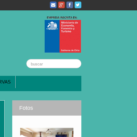
RVAS
Fotos