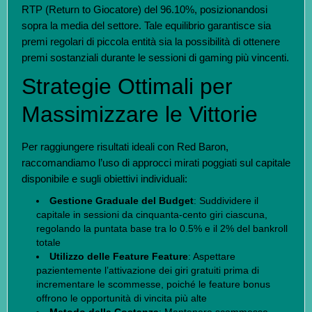
RTP (Return to Giocatore) del 96.10%, posizionandosi
sopra la media del settore. Tale equilibrio garantisce sia
premi regolari di piccola entità sia la possibilità di ottenere
premi sostanziali durante le sessioni di gaming più vincenti.
Strategie Ottimali per
Massimizzare le Vittorie
Per raggiungere risultati ideali con Red Baron,
raccomandiamo l’uso di approcci mirati poggiati sul capitale
disponibile e sugli obiettivi individuali:
Gestione Graduale del Budget
: Suddividere il
capitale in sessioni da cinquanta-cento giri ciascuna,
regolando la puntata base tra lo 0.5% e il 2% del bankroll
totale
Utilizzo delle Feature Feature
: Aspettare
pazientemente l’attivazione dei giri gratuiti prima di
incrementare le scommesse, poiché le feature bonus
offrono le opportunità di vincita più alte