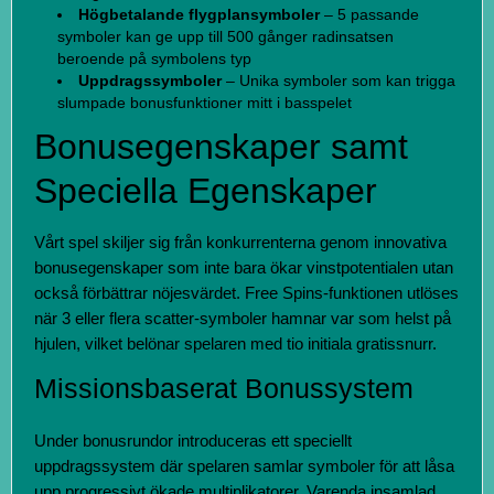
Högbetalande flygplansymboler
– 5 passande
symboler kan ge upp till 500 gånger radinsatsen
beroende på symbolens typ
Uppdragssymboler
– Unika symboler som kan trigga
slumpade bonusfunktioner mitt i basspelet
Bonusegenskaper samt
Speciella Egenskaper
Vårt spel skiljer sig från konkurrenterna genom innovativa
bonusegenskaper som inte bara ökar vinstpotentialen utan
också förbättrar nöjesvärdet. Free Spins-funktionen utlöses
när 3 eller flera scatter-symboler hamnar var som helst på
hjulen, vilket belönar spelaren med tio initiala gratissnurr.
Missionsbaserat Bonussystem
Under bonusrundor introduceras ett speciellt
uppdragssystem där spelaren samlar symboler för att låsa
upp progressivt ökade multiplikatorer. Varenda insamlad