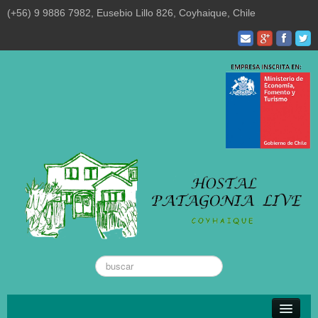
(+56) 9 9886 7982, Eusebio Lillo 826, Coyhaique, Chile