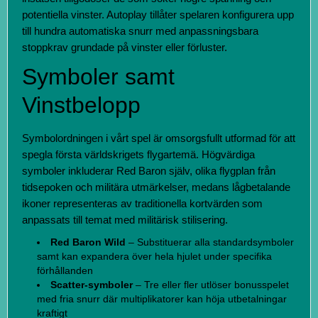
potentiella vinster. Autoplay tillåter spelaren konfigurera upp
till hundra automatiska snurr med anpassningsbara
stoppkrav grundade på vinster eller förluster.
Symboler samt
Vinstbelopp
Symbolordningen i vårt spel är omsorgsfullt utformad för att
spegla första världskrigets flygartemä. Högvärdiga
symboler inkluderar Red Baron själv, olika flygplan från
tidsepoken och militära utmärkelser, medans lågbetalande
ikoner representeras av traditionella kortvärden som
anpassats till temat med militärisk stilisering.
Red Baron Wild
– Substituerar alla standardsymboler
samt kan expandera över hela hjulet under specifika
förhållanden
Scatter-symboler
– Tre eller fler utlöser bonusspelet
med fria snurr där multiplikatorer kan höja utbetalningar
kraftigt