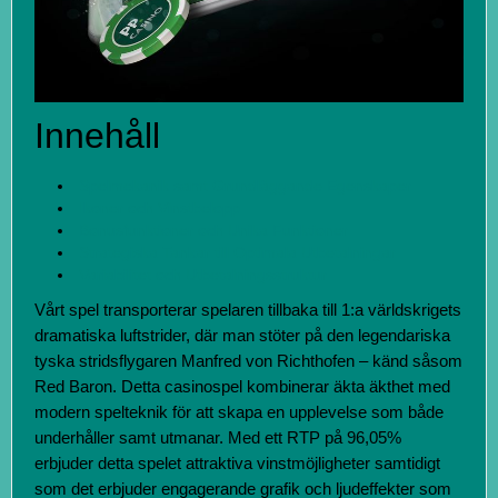
Innehåll
Spelmekanik samt Grundläggande Egenskaper
Ikoner och Vinstbelopp
Bonusfunktioner och Unika Funktioner
Strategiska Tankar till Optimala Utbetalningar
Variabilitet och Utbetalningsstruktur
Vårt spel transporterar spelaren tillbaka till 1:a världskrigets
dramatiska luftstrider, där man stöter på den legendariska
tyska stridsflygaren Manfred von Richthofen – känd såsom
Red Baron. Detta casinospel kombinerar äkta äkthet med
modern spelteknik för att skapa en upplevelse som både
underhåller samt utmanar. Med ett RTP på 96,05%
erbjuder detta spelet attraktiva vinstmöjligheter samtidigt
som det erbjuder engagerande grafik och ljudeffekter som