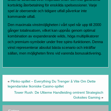
kortsiktig återbetalning för enskilda spelsessioner. Varje
spel är oberoende och tidigare utfall påverkar inte
kommande utfall.
Den maximala vinstmöjligheten i vårt spel når upp till 2000
gånger totalinsatsen, vilket kan uppnås genom optimal
kombination av expanderande wilds, höga multiplikatorer
och premium-symboler under free spins-funktionen. Denna
vinst representerar absolut bästa scenario och inträffar
sällan, men möjligheten finns vid varenda bonusaktivering.
«
Plinko-spillet – Everything Du Trenger å Vite Om Dette
legendariske Ikoniske Casino-spillet
Tower Rush: De Ultieme Handleiding omtrent Strategisch
Goksites Gaming
»