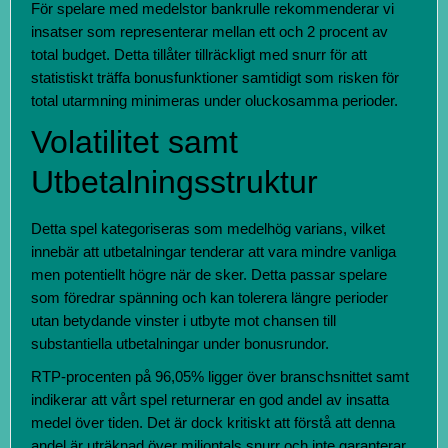
För spelare med medelstor bankrulle rekommenderar vi
insatser som representerar mellan ett och 2 procent av
total budget. Detta tillåter tillräckligt med snurr för att
statistiskt träffa bonusfunktioner samtidigt som risken för
total utarmning minimeras under oluckosamma perioder.
Volatilitet samt
Utbetalningsstruktur
Detta spel kategoriseras som medelhög varians, vilket
innebär att utbetalningar tenderar att vara mindre vanliga
men potentiellt högre när de sker. Detta passar spelare
som föredrar spänning och kan tolerera längre perioder
utan betydande vinster i utbyte mot chansen till
substantiella utbetalningar under bonusrundor.
RTP-procenten på 96,05% ligger över branschsnittet samt
indikerar att vårt spel returnerar en god andel av insatta
medel över tiden. Det är dock kritiskt att förstå att denna
andel är uträknad över miljontals snurr och inte garanterar