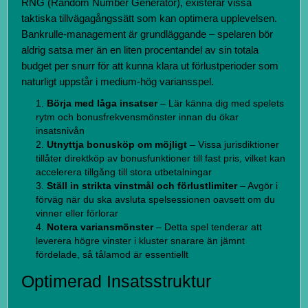
RNG (Random Number Generator), existerar vissa
taktiska tillvägagångssätt som kan optimera upplevelsen.
Bankrulle-management är grundläggande – spelaren bör
aldrig satsa mer än en liten procentandel av sin totala
budget per snurr för att kunna klara ut förlustperioder som
naturligt uppstår i medium-hög variansspel.
Börja med låga insatser
– Lär känna dig med spelets
rytm och bonusfrekvensmönster innan du ökar
insatsnivån
Utnyttja bonusköp om möjligt
– Vissa jurisdiktioner
tillåter direktköp av bonusfunktioner till fast pris, vilket kan
accelerera tillgång till stora utbetalningar
Ställ in strikta vinstmål och förlustlimiter
– Avgör i
förväg när du ska avsluta spelsessionen oavsett om du
vinner eller förlorar
Notera variansmönster
– Detta spel tenderar att
leverera högre vinster i kluster snarare än jämnt
fördelade, så tålamod är essentiellt
Optimerad Insatsstruktur