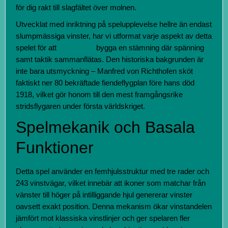
för dig rakt till slagfältet över molnen.
Utvecklat med inriktning på spelupplevelse hellre än endast
slumpmässiga vinster, har vi utformat varje aspekt av detta
spelet för att
Red Baron
bygga en stämning där spänning
samt taktik sammanflätas. Den historiska bakgrunden är
inte bara utsmyckning – Manfred von Richthofen sköt
faktiskt ner 80 bekräftade fiendeflygplan före hans död
1918, vilket gör honom till den mest framgångsrike
stridsflygaren under första världskriget.
Spelmekanik och Basala
Funktioner
Detta spel använder en femhjulsstruktur med tre rader och
243 vinstvägar, vilket innebär att ikoner som matchar från
vänster till höger på intilliggande hjul genererar vinster
oavsett exakt position. Denna mekanism ökar vinstandelen
jämfört mot klassiska vinstlinjer och ger spelaren fler