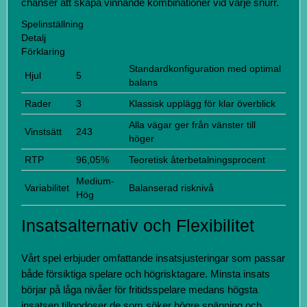
chanser att skapa vinnande kombinationer vid varje snurr.
Spelinställning
Detalj
Förklaring
Standardkonfiguration med optimal
Hjul
5
balans
Rader
3
Klassisk upplägg för klar överblick
Alla vägar ger från vänster till
Vinstsätt
243
höger
RTP
96,05%
Teoretisk återbetalningsprocent
Medium-
Variabilitet
Balanserad risknivå
Hög
Insatsalternativ och Flexibilitet
Vårt spel erbjuder omfattande insatsjusteringar som passar
både försiktiga spelare och högrisktagare. Minsta insats
börjar på låga nivåer för fritidsspelare medans högsta
insatsen tillgodoser de som söker högre spänning och