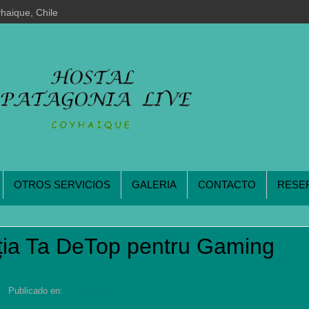
haique, Chile
OTROS SERVICIOS
GALERIA
CONTACTO
RESE
ția Ta DeTop pentru Gaming
se
Publicado en:
Uncategorized