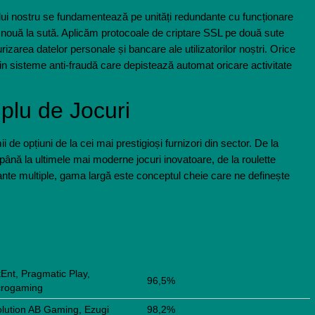
ului nostru se fundamentează pe unități redundante cu funcționare
 nouă la sută. Aplicăm protocoale de criptare SSL pe două sute
rizarea datelor personale și bancare ale utilizatorilor noștri. Orice
n sisteme anti-fraudă care depistează automat oricare activitate
lu de Jocuri
i de opțiuni de la cei mai prestigioși furnizori din sector. De la
până la ultimele mai moderne jocuri inovatoare, de la roulette
nte multiple, gama largă este conceptul cheie care ne definește
Ent, Pragmatic Play,
96,5%
crogaming
lution AB Gaming, Ezugi
98,2%