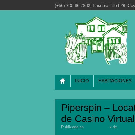
(+56) 9 9886 7982, Eusebio Lillo 826, Coy
INICIO
HABITACIONES
Piperspin – Loca
de Casino Virtual
Publicada en
junio 9, 2026
de
chone ro