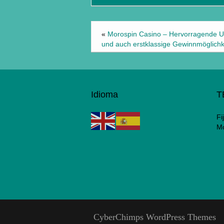
«
Morospin Casino – Hervorragende U
und auch erstklassige Gewinnmöglichk
Idioma
T
Fi
Mó
CyberChimps WordPress Themes