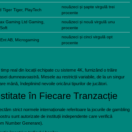
nouăzeci și șapte virgulă trei
 Tiger Tiger, PlayTech
procente
lax Gaming Ltd Gaming,
nouăzeci și nouă virgulă unu
Soft
procente
nouăzeci și cinci virgulă opt
Ent AB, Microgaming
procente
n timp real din locații echipate cu sisteme 4K, furnizând o trăire
casei dumneavoastră. Mesele au restricții variabile, de la un singur
mână, îndeplinind nevoile oricărui tipurilor de jucători.
stitate în Fiecare Tranzacție
ctăm strict normele internaționale referitoare la jocurile de gambling
 nostru sunt autorizate de instituții independente care verifică
om Number Generare).