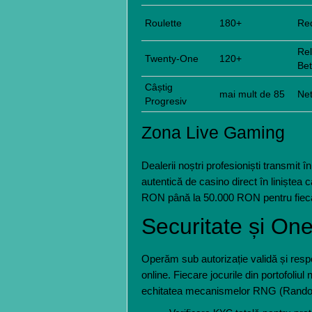
Roulette
180+
Red
Re
Twenty-One
120+
Bet
Câștig
mai mult de 85
Net
Progresiv
Zona Live Gaming
Dealerii noștri profesioniști transmit î
autentică de casino direct în liniștea 
RON până la 50.000 RON pentru fiecare 
Securitate și One
Operăm sub autorizație validă și respe
online. Fiecare jocurile din portofoliul
echitatea mecanismelor RNG (Rand