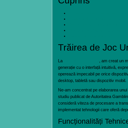
Cuprins
Experiența de Divertisment Unic
Colecția Nostru Vast de Titluri
Securitate și Transparență în To
Bonusuri și Oferte Exclusive
Asistență Dedicată 24/7
Trăirea de Joc U
La
https://piperspin.ro/
, am creat un m
generație cu o interfață intuitivă, exp
operează impecabil pe orice dispoziti
desktop, tabletă sau dispozitiv mobil.
Ne-am concentrat pe elaborarea unui s
studiu publicat de Autoritatea Gambli
consideră viteza de procesare a trans
implementat tehnologii care oferă dep
Funcționalități Tehni