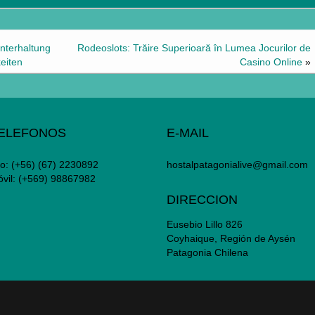
nterhaltung
Rodeoslots: Trăire Superioară în Lumea Jocurilor de
eiten
Casino Online
»
ELEFONOS
E-MAIL
jo:
(+56) (67) 2230892
hostalpatagonialive@gmail.com
vil:
(+569) 98867982
DIRECCION
Eusebio Lillo 826
Coyhaique, Región de Aysén
Patagonia Chilena