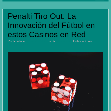
INICIO
Penalti Tiro Out: La
HABITACIONES
Innovación del Fútbol en
OTROS SERVICIOS
estos Casinos en Red
GALERIA
Publicada en
junio 25, 2026
de
chone rose
Publicado en:
Uncategorized
CONTACTO
RESERVAS