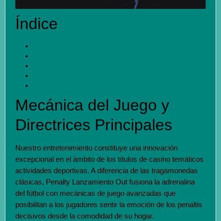
Índice
Dinámica del Juego y Normas Fundamentales
Estrategias Ganadoras para Aumentar Beneficios
Rasgos Tecnológicas y Desarrollador
Bonos y Coeficientes Especiales
Evaluación de Desempeño del Título
Mecánica del Juego y
Directrices Principales
Nuestro entretenimiento constituye una innovación
excepcional en el ámbito de los títulos de casino temáticos
actividades deportivas. A diferencia de las tragamonedas
clásicas, Penalty Lanzamiento Out fusiona la adrenalina
del fútbol con mecánicas de juego avanzadas que
posibilitan a los jugadores sentir la emoción de los penaltis
decisivos desde la comodidad de su hogar.