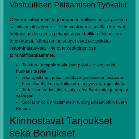
Vastuullisen Pelaamisen Työkalut
Olemme sitoutuneet tarjoamaan turvallisen peliympäristön
kaikille asiakkaillemme. Pelisivustomme sisältää kattavat
työkalut, joiden avulla pelaajat voivat hallita pelitapojaan
tehokkaasti. Nämä ominaisuudet eivät ole pelkkiä
lisäominaisuuksia – ne ovat keskeinen osa
toimintafilosofiaamme.
Talletus- ja tappiorajoitukset päivä-, viikko- sekä
kuukausitasolla
Aikarajoittimet, jotka ilmoittavat pelisession kestosta
Itsesulkuohjelma väliaikaisilla tai pysyvillä rajoituksilla
Todellisuustarkistukset, jotka näyttävät voitot ja tappiot
selkeästi
Suorat linkit ammattimaisiin tukiorganisaatioihin kuten
Peluuri
Kiinnostavat Tarjoukset
sekä Bonukset