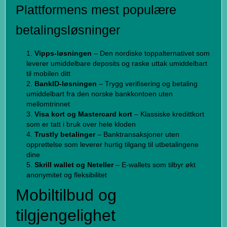
Plattformens mest populære
betalingsløsninger
Vipps-løsningen
– Den nordiske toppalternativet som
leverer umiddelbare deposits og raske uttak umiddelbart
til mobilen ditt
BankID-løsningen
– Trygg verifisering og betaling
umiddelbart fra den norske bankkontoen uten
mellomtrinnet
Visa kort og Mastercard kort
– Klassiske kredittkort
som er tatt i bruk over hele kloden
Trustly betalinger
– Banktransaksjoner uten
opprettelse som leverer hurtig tilgang til utbetalingene
dine
Skrill wallet og Neteller
– E-wallets som tilbyr økt
anonymitet og fleksibilitet
Mobiltilbud og
tilgjengelighet