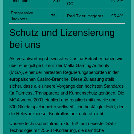
Tischspiele
180+
97.8%
GO
Progressive
75+
Red Tiger, Yggdrasil
95.4%
Jackpots
Schutz und Lizensierung
bei uns
Als verantwortungsbewusstes Casino-Betreiber haben wir
über eine gültige Lizenz der Malta Gaming Authority
(MGA), einer der härtesten Regulierungsbehörden in der
europäischen Casino-Branche. Diese Zulassung stellt
sicher, dass alle unsere Vorgänge den höchsten Standards
für Fairness, Transparenz und Kundenschutz genügen. Die
MGA wurde 2001 etabliert und reguliert mittlerweile über
300 Glücksspielanbieter weltweit – ein bestätigter Fakt, der
die Relevanz dieser Kontrollinstanz unterstreicht.
Unsere technische Infrastruktur fußt auf neuester SSL-
Technologie mit 256-Bit-Kodierung, die sämtliche