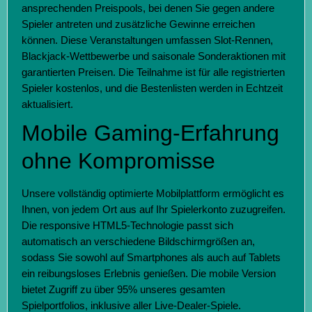
ansprechenden Preispools, bei denen Sie gegen andere
Spieler antreten und zusätzliche Gewinne erreichen
können. Diese Veranstaltungen umfassen Slot-Rennen,
Blackjack-Wettbewerbe und saisonale Sonderaktionen mit
garantierten Preisen. Die Teilnahme ist für alle registrierten
Spieler kostenlos, und die Bestenlisten werden in Echtzeit
aktualisiert.
Mobile Gaming-Erfahrung
ohne Kompromisse
Unsere vollständig optimierte Mobilplattform ermöglicht es
Ihnen, von jedem Ort aus auf Ihr Spielerkonto zuzugreifen.
Die responsive HTML5-Technologie passt sich
automatisch an verschiedene Bildschirmgrößen an,
sodass Sie sowohl auf Smartphones als auch auf Tablets
ein reibungsloses Erlebnis genießen. Die mobile Version
bietet Zugriff zu über 95% unseres gesamten
Spielportfolios, inklusive aller Live-Dealer-Spiele.