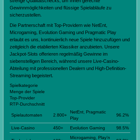
strenge Qualitätschecks, um Ihnen gerechte
Gewinnmöglichkeiten und flüssige Spielabläufe zu
sicherzustellen.
Die Partnerschaft mit Top-Providern wie NetEnt,
Microgaming, Evolution Gaming und Pragmatic Play
erlaubt es uns, kontinuierlich neue Spiele hinzuzufügen und
zeitgleich die etablierten Klassiker anzubieten. Unsere
Jackpot-Slots offerieren regelmäßig Gewinne im
siebenstelligen Bereich, während unsere Live-Casino-
Abteilung mit professionellen Dealern und High-Definition-
Streaming begeistert.
Spielkategorie
Menge der Spiele
Top-Provider
RTP-Durchschnitt
NetEnt, Pragmatic
Spielautomaten
2.800+
96.2%
Play
Live-Casino
450+
Evolution Gaming
98.5%
Microgaming, Play’n