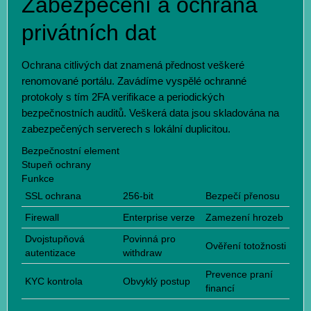
Zabezpečení a ochrana
privátních dat
Ochrana citlivých dat znamená přednost veškeré
renomované portálu. Zavádíme vyspělé ochranné
protokoly s tím 2FA verifikace a periodických
bezpečnostních auditů. Veškerá data jsou skladována na
zabezpečených serverech s lokální duplicitou.
Bezpečnostní element
Stupeň ochrany
Funkce
SSL ochrana
256-bit
Bezpečí přenosu
Firewall
Enterprise verze
Zamezení hrozeb
Dvojstupňová
Povinná pro
Ověření totožnosti
autentizace
withdraw
Prevence praní
KYC kontrola
Obvyklý postup
financí