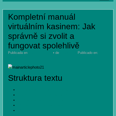
INICIO
Kompletní manuál
HABITACIONES
virtuálním kasinem: Jak
OTROS SERVICIOS
správně si zvolit a
GALERIA
fungovat spolehlivě
CONTACTO
Publicada en
mayo 21, 2026
de
chone rose
Publicado en:
Uncategorized
RESERVAS
Struktura textu
Volba ideální portálu pro hazardní hry
Platební možnosti a transakce
Ochrana a zabezpečení osobních informací
Odměny a promo kampaně
Odpovědné hraní a omezení