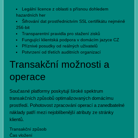
Legální licence z oblasti s přísnou dohledem
hazardních her
Šifrování dat prostřednictvím SSL certifikátu nejméně
256-bit
Transparentní pravidla pro stažení zisků
Fungující klientská podpora v domácím jazyce CZ
Příznivé posudky od reálných uživatelů
Potvrzení od třetích auditních organizací
Transakční možnosti a
operace
Současné platformy poskytují široké spektrum
transakčních způsobů optimalizovaných domácímu
prostředí. Pohotovost zpracování operací a zanedbatelné
náklady patří mezi nejoblíbenější atributy ze stránky
klientů.
Transakční způsob
Čas vložení