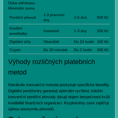
Doba withdrawu
Minimální suma
1-3 pracovní
Peněžní převod
2-5 dnů
500 Kč
dny
Kreditní
Instantně
1-3 dny
200 Kč
prostředky
Digitální účty
Okamžitě
Do 24 hodin
100 Kč
Crypto
Do 30 minutek
Do 2 hodin
300 Kč
Výhody rozličných platebních
metod
Kterákoliv transakční metoda poskytuje specifické benefity.
Digitální peněženky garantují optimální rychlost, kdežto
konvenční peněžní převody dávají dojem bezpečnosti kvůli
kredibilitě finančních organizací. Kryptoměny zase zajišťují
úplnou anonymitu převodů.