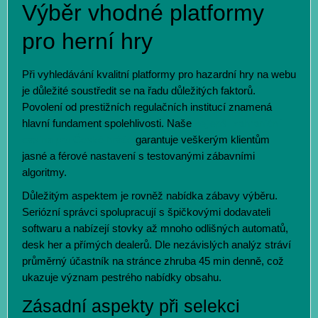
Výběr vhodné platformy
pro herní hry
Při vyhledávání kvalitní platformy pro hazardní hry na webu
je důležité soustředit se na řadu důležitých faktorů.
Povolení od prestižních regulačních institucí znamená
hlavní fundament spolehlivosti. Naše
nejlepší zahraniční
casina pro České hráče
garantuje veškerým klientům
jasné a férové nastavení s testovanými zábavními
algoritmy.
Důležitým aspektem je rovněž nabídka zábavy výběru.
Seriózní správci spolupracují s špičkovými dodavateli
softwaru a nabízejí stovky až mnoho odlišných automatů,
desk her a přímých dealerů. Dle nezávislých analýz stráví
průměrný účastník na stránce zhruba 45 min denně, což
ukazuje význam pestrého nabídky obsahu.
Zásadní aspekty při selekci