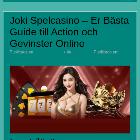
INICIO
Joki Spelcasino – Er Bästa
HABITACIONES
Guide till Action och
OTROS SERVICIOS
Gevinster Online
GALERIA
Publicada en
mayo 26, 2026
de
chone rose
Publicado en:
Uncategorized
CONTACTO
RESERVAS