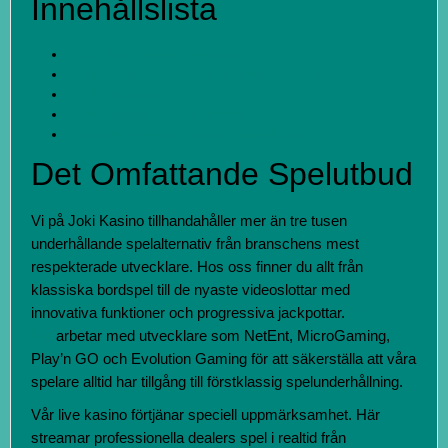
Innehållslista
Vårt Omfattande Spelutbud
Trygga och Snabba Betalningslösningar
Unika Bonusar
Licenser och Spelarsäkerhet
Kundservice som Finns Tillgänglig för Dig
Det Omfattande Spelutbud
Vi på Joki Kasino tillhandahåller mer än tre tusen
underhållande spelalternativ från branschens mest
respekterade utvecklare. Hos oss finner du allt från
klassiska bordspel till de nyaste videoslottar med
innovativa funktioner och progressiva jackpottar.
läs mer
här
arbetar med utvecklare som NetEnt, MicroGaming,
Play’n GO och Evolution Gaming för att säkerställa att våra
spelare alltid har tillgång till förstklassig spelunderhållning.
Vår live kasino förtjänar speciell uppmärksamhet. Här
streamar professionella dealers spel i realtid från