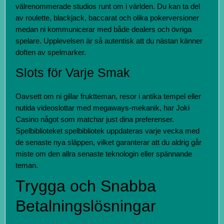
välrenommerade studios runt om i världen. Du kan ta del
av roulette, blackjack, baccarat och olika pokerversioner
medan ni kommunicerar med både dealers och övriga
spelare. Upplevelsen är så autentisk att du nästan känner
doften av spelmarker.
Slots för Varje Smak
Oavsett om ni gillar fruktteman, resor i antika tempel eller
nutida videoslottar med megaways-mekanik, har Joki
Casino något som matchar just dina preferenser.
Spelbiblioteket spelbibliotek uppdateras varje vecka med
de senaste nya släppen, vilket garanterar att du aldrig går
miste om den allra senaste teknologin eller spännande
teman.
Trygga och Snabba
Betalningslösningar