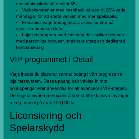
omsättningskrav på endast 35x
Veckokampanjer med cashback på upp till 20% varje
måndagar för att starta veckan med mer spelkapital
Freespins varje fredag till alla aktiva kunder på
specifika populära slots
Lojalitetsprogram med fem steg där lojalitet belönas
med personliga bonusar, snabbare uttag och dedikerad
kontoansvarig
VIP-programmet i Detail
Varje insats du placerar samlar poäng i vårt progressiva
lojalitetssystem. Dessa poäng kan växlas in mot
bonuspengar eller användas för att avancera i VIP-stegen.
De högsta nivåerna erbjuder åtkomst till exklusiva tävlingar
med prispool på max 100,000 kr.
Licensiering och
Spelarskydd