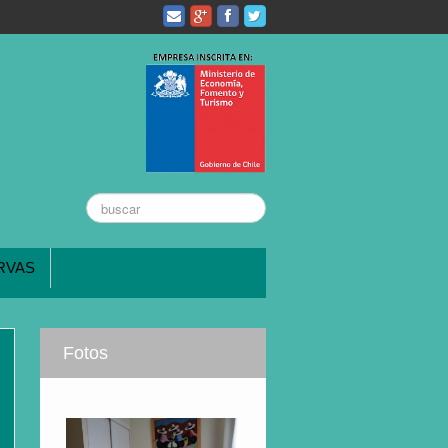
RVAS
Fotos