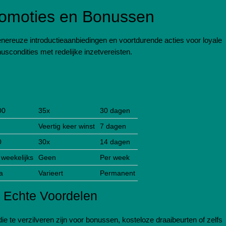
romoties en Bonussen
nereuze introductieaanbiedingen en voortdurende acties voor loyale
uscondities met redelijke inzetvereisten.
00
35x
30 dagen
Veertig keer winst
7 dagen
0
30x
14 dagen
 weekelijks
Geen
Per week
a
Varieert
Permanent
Echte Voordelen
ie te verzilveren zijn voor bonussen, kosteloze draaibeurten of zelfs