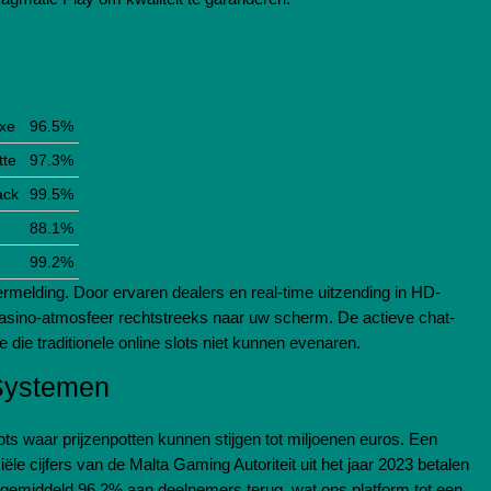
uxe
96.5%
tte
97.3%
ack
99.5%
88.1%
99.2%
ermelding. Door ervaren dealers en real-time uitzending in HD-
casino-atmosfeer rechtstreeks naar uw scherm. De actieve chat-
e die traditionele online slots niet kunnen evenaren.
 Systemen
ots waar prijzenpotten kunnen stijgen tot miljoenen euros. Een
iële cijfers van de Malta Gaming Autoriteit uit het jaar 2023 betalen
 gemiddeld 96.2% aan deelnemers terug, wat ons platform tot een