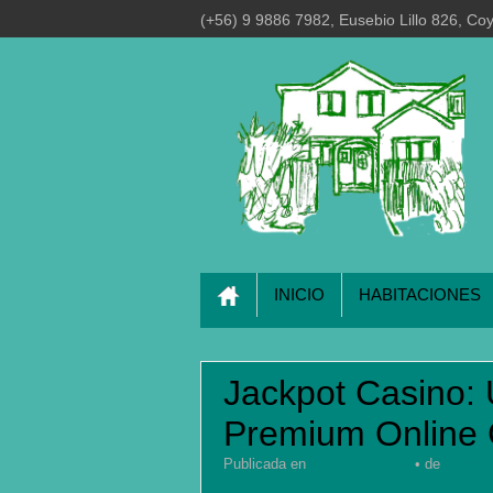
(+56) 9 9886 7982, Eusebio Lillo 826, Coy
INICIO
HABITACIONES
Jackpot Casino: 
Premium Online 
Publicada en
mayo 18, 2026
de
chone 