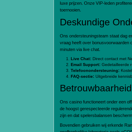
luxe prijzen. Onze VIP-leden profite
toernooien.
Deskundige Onde
Ons ondersteuningsteam staat dag en
vraag heeft over bonusvoorwaarden of
minuten via live chat.
Live Chat:
Direct contact met N
Email Support:
Gedetailleerde r
Telefoonondersteuning:
Kostel
FAQ-sectie:
Uitgebreide kennis
Betrouwbaarheid 
Ons casino functioneert onder een of
de hoogst gerespecteerde regulerende i
zijn en dat spelersbalansen bescher
Bovendien gebruiken wij erkende Ra
onafhankelijke laboratoria zoals eCO