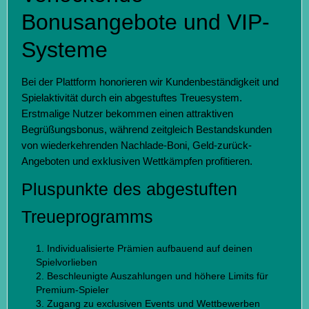
Bonusangebote und VIP-
Systeme
Bei der Plattform honorieren wir Kundenbeständigkeit und
Spielaktivität durch ein abgestuftes Treuesystem.
Erstmalige Nutzer bekommen einen attraktiven
Begrüßungsbonus, während zeitgleich Bestandskunden
von wiederkehrenden Nachlade-Boni, Geld-zurück-
Angeboten und exklusiven Wettkämpfen profitieren.
Pluspunkte des abgestuften
Treueprogramms
Individualisierte Prämien aufbauend auf deinen
Spielvorlieben
Beschleunigte Auszahlungen und höhere Limits für
Premium-Spieler
Zugang zu exclusiven Events und Wettbewerben