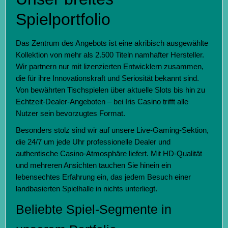
Spielportfolio
Das Zentrum des Angebots ist eine akribisch ausgewählte
Kollektion von mehr als 2.500 Titeln namhafter Hersteller.
Wir partnern nur mit lizenzierten Entwicklern zusammen,
die für ihre Innovationskraft und Seriosität bekannt sind.
Von bewährten Tischspielen über aktuelle Slots bis hin zu
Echtzeit-Dealer-Angeboten – bei Iris Casino trifft alle
Nutzer sein bevorzugtes Format.
Besonders stolz sind wir auf unsere Live-Gaming-Sektion,
die 24/7 um jede Uhr professionelle Dealer und
authentische Casino-Atmosphäre liefert. Mit HD-Qualität
und mehreren Ansichten tauchen Sie hinein ein
lebensechtes Erfahrung ein, das jedem Besuch einer
landbasierten Spielhalle in nichts unterliegt.
Beliebte Spiel-Segmente in