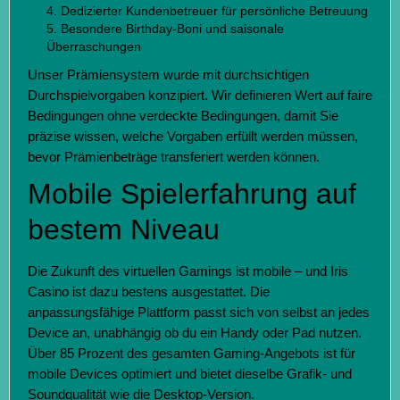
Dedizierter Kundenbetreuer für persönliche Betreuung
Besondere Birthday-Boni und saisonale
Überraschungen
Unser Prämiensystem wurde mit durchsichtigen
Durchspielvorgaben konzipiert. Wir definieren Wert auf faire
Bedingungen ohne verdeckte Bedingungen, damit Sie
präzise wissen, welche Vorgaben erfüllt werden müssen,
bevor Prämienbeträge transferiert werden können.
Mobile Spielerfahrung auf
bestem Niveau
Die Zukunft des virtuellen Gamings ist mobile – und Iris
Casino ist dazu bestens ausgestattet. Die
anpassungsfähige Plattform passt sich von selbst an jedes
Device an, unabhängig ob du ein Handy oder Pad nutzen.
Über 85 Prozent des gesamten Gaming-Angebots ist für
mobile Devices optimiert und bietet dieselbe Grafik- und
Soundqualität wie die Desktop-Version.