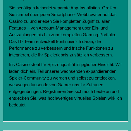
Sie benötigen keinerlei separate App-Installation. Greifen
Sie simpel über jeden Smartphone- Webbrowser auf das
Casino zu und erleben Sie kompletten Zugriff zu allen
Features – von Account-Management über Ein- und
Auszahlungen bis hin zum kompletten Gaming-Portfolio.
Das IT- Team entwickelt kontinuierlich daran, die
Performance zu verbessern und frische Funktionen zu
integrieren, die Ihr Spielerlebnis zusätzlich verbessern.
Iris Casino steht für Spitzenqualität in jeglicher Hinsicht. Wir
laden dich ein, Teil unserer wachsenden expandierenden
Spieler-Community zu werden und selbst zu entdecken,
weswegen tausende von Gamer uns ihr Zutrauen
entgegenbringen. Registrieren Sie sich noch heute an und
entdecken Sie, was hochwertiges virtuelles Spielen wirklich
bedeutet.