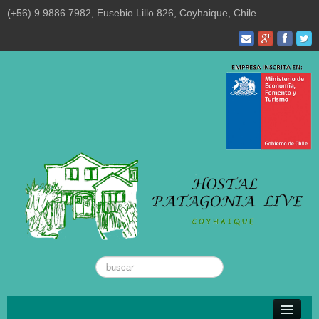
(+56) 9 9886 7982, Eusebio Lillo 826, Coyhaique, Chile