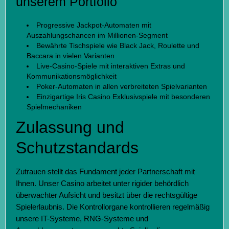
unserem Portfolio
Progressive Jackpot-Automaten mit
Auszahlungschancen im Millionen-Segment
Bewährte Tischspiele wie Black Jack, Roulette und
Baccara in vielen Varianten
Live-Casino-Spiele mit interaktiven Extras und
Kommunikationsmöglichkeit
Poker-Automaten in allen verbreiteten Spielvarianten
Einzigartige Iris Casino Exklusivspiele mit besonderen
Spielmechaniken
Zulassung und
Schutzstandards
Zutrauen stellt das Fundament jeder Partnerschaft mit
Ihnen. Unser Casino arbeitet unter rigider behördlich
überwachter Aufsicht und besitzt über die rechtsgültige
Spielerlaubnis. Die Kontrollorgane kontrollieren regelmäßig
unsere IT-Systeme, RNG-Systeme und