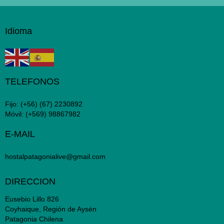
Idioma
TELEFONOS
Fijo:
(+56) (67) 2230892
Móvil:
(+569) 98867982
E-MAIL
hostalpatagonialive@gmail.com
DIRECCION
Eusebio Lillo 826
Coyhaique, Región de Aysén
Patagonia Chilena