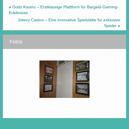
«
Godz Kasino – Erstklassige Plattform für Bargeld-Gaming-
Erlebnisse
Jokery Casino – Eine innovative Spielstätte für exklusive
Spieler
»
Fotos