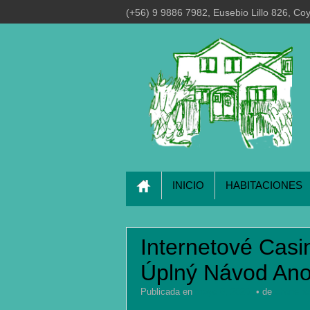
(+56) 9 9886 7982, Eusebio Lillo 826, Coy
INICIO
HABITACIONES
Internetové Casi
Úplný Návod An
Publicada en
mayo 8, 2026
de
chone r