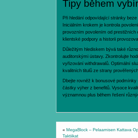
Tipy během vybír
Při hledání odpovídající stránky beze
Iniciálním krokem je kontrola povole
provozním povolením od prestižních o
klientské podpory a historii provozova
Důležitým hlediskem bývá také různoro
auditorskými ústavy. Zkontrolujte ho
vyřizování withdrawalů. Optimální s
kvalitních titulů ze strany prověřenýc
Dbejte rovněž k bonusové podmínky – j
částky výher z benefitů. Vysoce kval
významnou plus během řešení různýc
«
MegaBlock – Pelaamisen Kattava 
Taktiikat