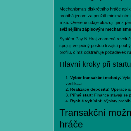
Mechanismus diskrétního hráče apliku
probíhá jenom za použití minimálními
linka. Ověřené údaje ukazují, jenž
př
svižnějším zápisovým mechanism
Systém Pay N Hraj znamená revoluční
spojují ve jediný postup trvající p
profilu, čímž odstraňuje požadavek ru
Hlavní kroky při start
Výběr transakční metody:
Vyber
verifikaci
Realizace depositu:
Operace sam
Přímý start:
Finance stávají se 
Rychlé vybírání:
Výplaty probíh
Transakční možn
hráče