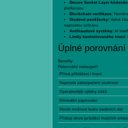
Secure Socket Layer kódován
platformou
Blockchain verifikace:
Neměnné 
Studené peněženky:
Valná čás
naprostou ochranu
Antifraudové systémy:
AI inte
Limity kontrolovaného hraní:
Úplné porovnání 
Benefity
Potenciální nebezpečí
Přímá přihlášení i hraní
Naprostá zabezpečení soukromí
Operativnější výběry zisků
Minimální papírování
Menší možnost leaku osobních dat
Přístup skrze jurisdikcí majících ome