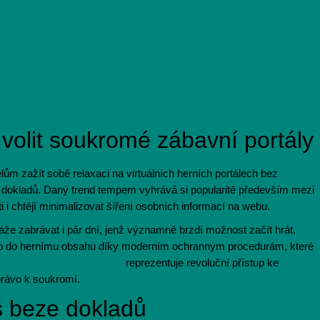
omé hazardní portály
istin
kromé uživatele
ancí
bezpečí
užby
volit soukromé zábavní portály
ům zažít sobě relaxaci na virtuálních herních portálech bez
ch dokladů. Daný trend tempem vyhrává si popularitě především mezi
i i chtějí minimalizovat šíření osobních informací na webu.
áže zabrávat i pár dní, jenž významně brzdí možnost začít hrát.
stup do hernímu obsahu díky moderním ochranným procedurám, které
casino bez ověření identity
reprezentuje revoluční přístup ke
rávo k soukromí.
s beze dokladů