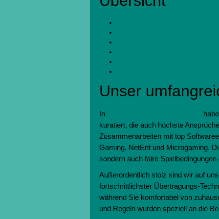
Übersicht
Unser vielfältiges Spielportfolio
Rechtliche Grundlagen und Sich
Bezahlwege im Überblick
Laufende Promotionen und Loyali
Fachkundiger Kundendienst run
Mobiles Gaming-Erfahrung ohn
Unser umfangreic
In
https://karaus-autotechnik.de/
haben
kuratiert, die auch höchste Ansprüche
Zusammenarbeiten mit top Softwareent
Gaming, NetEnt und Microgaming. Dies
sondern auch faire Spielbedingungen 
Außerordentlich stolz sind wir auf un
fortschrittlichster Übertragungs-Techn
während Sie komfortabel von zuhause
und Regeln wurden speziell an die Be