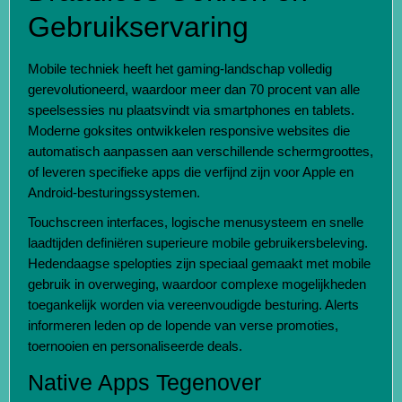
Gebruikservaring
Mobile techniek heeft het gaming-landschap volledig
gerevolutioneerd, waardoor meer dan 70 procent van alle
speelsessies nu plaatsvindt via smartphones en tablets.
Moderne goksites ontwikkelen responsive websites die
automatisch aanpassen aan verschillende schermgroottes,
of leveren specifieke apps die verfijnd zijn voor Apple en
Android-besturingssystemen.
Touchscreen interfaces, logische menusysteem en snelle
laadtijden definiëren superieure mobile gebruikersbeleving.
Hedendaagse spelopties zijn speciaal gemaakt met mobile
gebruik in overweging, waardoor complexe mogelijkheden
toegankelijk worden via vereenvoudigde besturing. Alerts
informeren leden op de lopende van verse promoties,
toernooien en personaliseerde deals.
Native Apps Tegenover