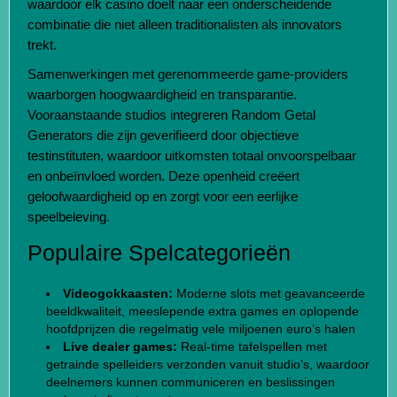
waardoor elk casino doelt naar een onderscheidende
combinatie die niet alleen traditionalisten als innovators
trekt.
Samenwerkingen met gerenommeerde game-providers
waarborgen hoogwaardigheid en transparantie.
Vooraanstaande studios integreren Random Getal
Generators die zijn geverifieerd door objectieve
testinstituten, waardoor uitkomsten totaal onvoorspelbaar
en onbeïnvloed worden. Deze openheid creëert
geloofwaardigheid op en zorgt voor een eerlijke
speelbeleving.
Populaire Spelcategorieën
Videogokkaasten:
Moderne slots met geavanceerde
beeldkwaliteit, meeslepende extra games en oplopende
hoofdprijzen die regelmatig vele miljoenen euro’s halen
Live dealer games:
Real-time tafelspellen met
getrainde spelleiders verzonden vanuit studio’s, waardoor
deelnemers kunnen communiceren en beslissingen