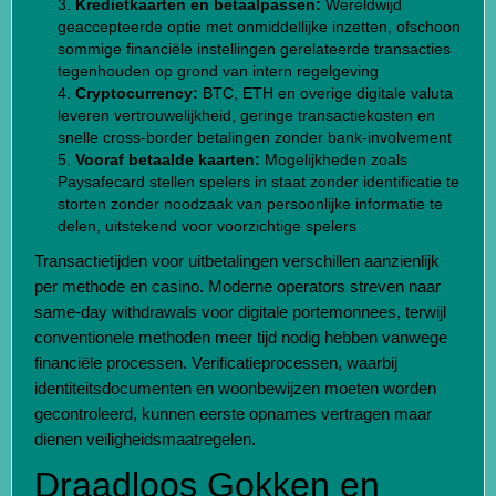
Kredietkaarten en betaalpassen:
Wereldwijd
geaccepteerde optie met onmiddellijke inzetten, ofschoon
sommige financiële instellingen gerelateerde transacties
tegenhouden op grond van intern regelgeving
Cryptocurrency:
BTC, ETH en overige digitale valuta
leveren vertrouwelijkheid, geringe transactiekosten en
snelle cross-border betalingen zonder bank-involvement
Vooraf betaalde kaarten:
Mogelijkheden zoals
Paysafecard stellen spelers in staat zonder identificatie te
storten zonder noodzaak van persoonlijke informatie te
delen, uitstekend voor voorzichtige spelers
Transactietijden voor uitbetalingen verschillen aanzienlijk
per methode en casino. Moderne operators streven naar
same-day withdrawals voor digitale portemonnees, terwijl
conventionele methoden meer tijd nodig hebben vanwege
financiële processen. Verificatieprocessen, waarbij
identiteitsdocumenten en woonbewijzen moeten worden
gecontroleerd, kunnen eerste opnames vertragen maar
dienen veiligheidsmaatregelen.
Draadloos Gokken en