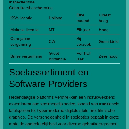
Inspectieritme
Gebruikersbescherming
Elke
Uiterst
KSA-licentie
Holland
maand
hoog
Maltese licentie
MT
Elk jaar
Hoog
Curaçaose
Bij
CW
Gemiddeld
vergunning
verzoek
Groot-
Per half
Britse vergunning
Zeer hoog
Brittannië
jaar
Spelassortiment en
Software Providers
Hedendaagse platforms verstrekken een indrukwekkend
assortiment aan spelmogelijkheden, lopend van traditionele
tafelspellen tot hypermoderne digitale slots met filmische
graphics. De verscheidenheid in spelopties bepaalt in grote
mate de aantrekkelijkheid voor diverse gebruikersgroepen,