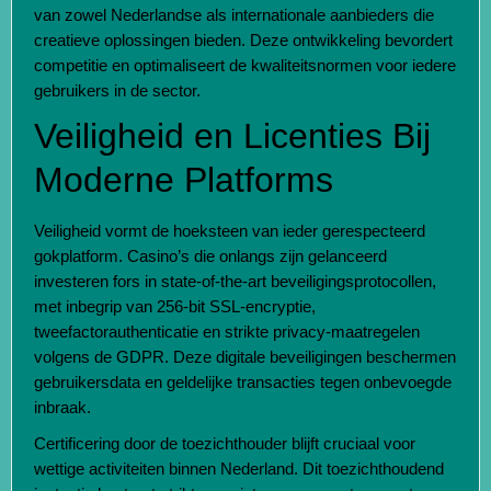
van zowel Nederlandse als internationale aanbieders die
creatieve oplossingen bieden. Deze ontwikkeling bevordert
competitie en optimaliseert de kwaliteitsnormen voor iedere
gebruikers in de sector.
Veiligheid en Licenties Bij
Moderne Platforms
Veiligheid vormt de hoeksteen van ieder gerespecteerd
gokplatform. Casino’s die onlangs zijn gelanceerd
investeren fors in state-of-the-art beveiligingsprotocollen,
met inbegrip van 256-bit SSL-encryptie,
tweefactorauthenticatie en strikte privacy-maatregelen
volgens de GDPR. Deze digitale beveiligingen beschermen
gebruikersdata en geldelijke transacties tegen onbevoegde
inbraak.
Certificering door de toezichthouder blijft cruciaal voor
wettige activiteiten binnen Nederland. Dit toezichthoudend