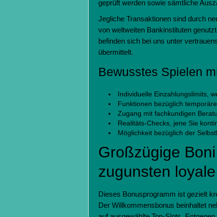
geprüft werden sowie sämtliche Ausz
Jegliche Transaktionen sind durch ne
von weltweiten Bankinstituten genutzt
befinden sich bei uns unter vertraue
übermittelt.
Bewusstes Spielen mit
Individuelle Einzahlungslimits, 
Funktionen bezüglich temporäre
Zugang mit fachkundigen Beratu
Realitäts-Checks, jene Sie kontin
Möglichkeit bezüglich der Selb
Großzügige Boni 
zugunsten loyal
Dieses Bonusprogramm ist gezielt kr
Der Willkommensbonus beinhaltet neb
auf ausgewählte Top-Slots. Entgegen