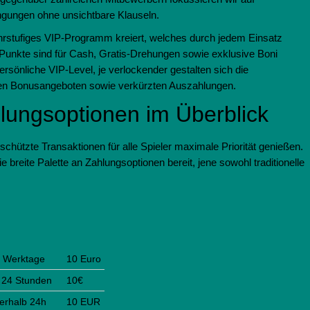
ngungen ohne unsichtbare Klauseln.
rstufiges VIP-Programm kreiert, welches durch jedem Einsatz
 Punkte sind für Cash, Gratis-Drehungen sowie exklusive Boni
sönliche VIP-Level, je verlockender gestalten sich die
ten Bonusangeboten sowie verkürzten Auszahlungen.
ungsoptionen im Überblick
schützte Transaktionen für alle Spieler maximale Priorität genießen.
e breite Palette an Zahlungsoptionen bereit, jene sowohl traditionelle
5 Werktage
10 Euro
 24 Stunden
10€
erhalb 24h
10 EUR