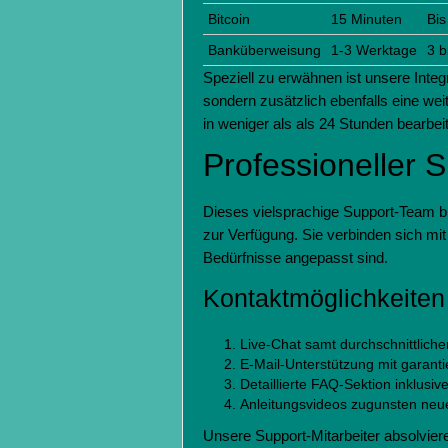
Bitcoin
15 Minuten
Bis
Banküberweisung
1-3 Werktage
3 b
Speziell zu erwähnen ist unsere Integr
sondern zusätzlich ebenfalls eine we
in weniger als als 24 Stunden bearbeite
Professioneller S
Dieses vielsprachige Support-Team bl
zur Verfügung. Sie verbinden sich mi
Bedürfnisse angepasst sind.
Kontaktmöglichkeiten 
Live-Chat samt durchschnittlich
E-Mail-Unterstützung mit garant
Detaillierte FAQ-Sektion inklusiv
Anleitungsvideos zugunsten neue
Unsere Support-Mitarbeiter absolvier