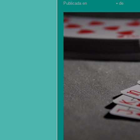
Publicada en
junio 16, 2026
de
chone r