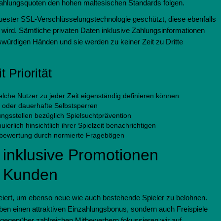
ahlungsquoten den hohen maltesischen Standards folgen.
uester SSL-Verschlüsselungstechnologie geschützt, diese ebenfalls
 wird. Sämtliche privaten Daten inklusive Zahlungsinformationen
nswürdigen Händen und sie werden zu keiner Zeit zu Dritte
 Priorität
welche Nutzer zu jeder Zeit eigenständig definieren können
 oder dauerhafte Selbstsperren
ngsstellen bezüglich Spielsuchtprävention
uierlich hinsichtlich ihrer Spielzeit benachrichtigen
stbewertung durch normierte Fragebögen
inklusive Promotionen
e Kunden
eiert, um ebenso neue wie auch bestehende Spieler zu belohnen.
en einen attraktiven Einzahlungsbonus, sondern auch Freispiele
 gegenüber zahlreichen Mitbewerbern fokussieren wir auf