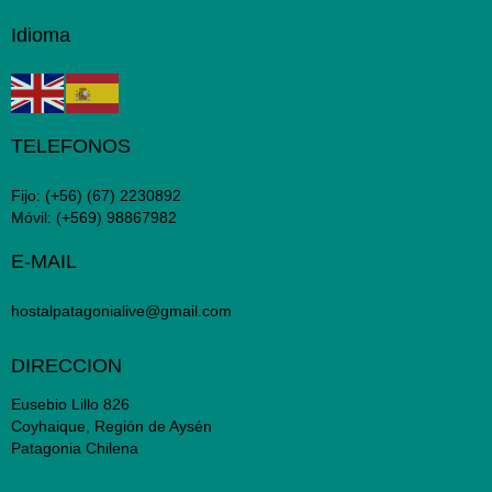
Idioma
TELEFONOS
Fijo:
(+56) (67) 2230892
Móvil:
(+569) 98867982
E-MAIL
hostalpatagonialive@gmail.com
DIRECCION
Eusebio Lillo 826
Coyhaique, Región de Aysén
Patagonia Chilena