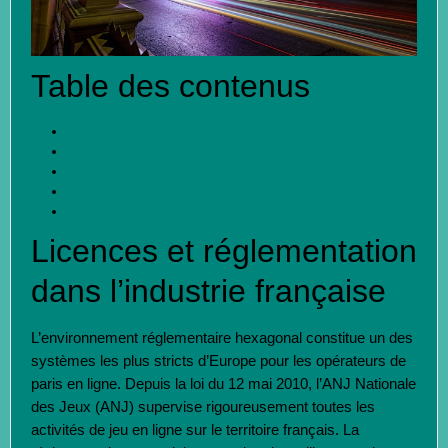
Table des contenus
Autorisations et législation dans le secteur française
Notre sélection de divertissements premium
Méthodes de paiement sécurisées
Comprendre nos bonus et récompenses
Engagement envers le jeu responsable
Licences et réglementation
dans l’industrie française
L’environnement réglementaire hexagonal constitue un des
systèmes les plus stricts d’Europe pour les opérateurs de
paris en ligne. Depuis la loi du 12 mai 2010, l’ANJ Nationale
des Jeux (ANJ) supervise rigoureusement toutes les
activités de jeu en ligne sur le territoire français. La