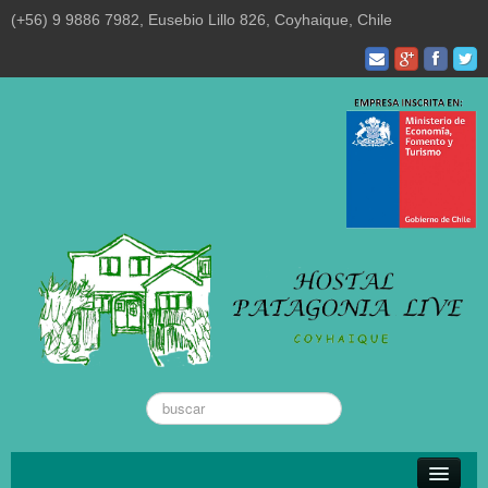
(+56) 9 9886 7982, Eusebio Lillo 826, Coyhaique, Chile