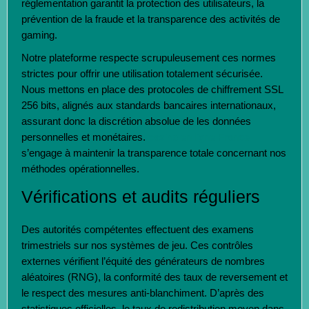
réglementation garantit la protection des utilisateurs, la
prévention de la fraude et la transparence des activités de
gaming.
Notre plateforme respecte scrupuleusement ces normes
strictes pour offrir une utilisation totalement sécurisée.
Nous mettons en place des protocoles de chiffrement SSL
256 bits, alignés aux standards bancaires internationaux,
assurant donc la discrétion absolue de les données
personnelles et monétaires.
casino en ligne France
s’engage à maintenir la transparence totale concernant nos
méthodes opérationnelles.
Vérifications et audits réguliers
Des autorités compétentes effectuent des examens
trimestriels sur nos systèmes de jeu. Ces contrôles
externes vérifient l’équité des générateurs de nombres
aléatoires (RNG), la conformité des taux de reversement et
le respect des mesures anti-blanchiment. D’après des
statistiques officielles, le taux de redistribution moyen dans