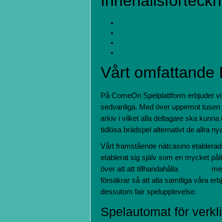
Innehållsförteckn
Vårt Omfattande Spelutvärderin
Pålitliga och Snabba Transaktio
Spelupplevelse via Mobiltelefon
Säkerhet och Ansvarsfullt Spela
Vårt omfattande 
På ComeOn Spelplattform erbjuder vi 
sedvanliga. Med över uppemot tusen v
arkiv i vilket alla deltagare ska kunna
tidlösa brädspel alternativt de allra n
Vårt framstående nätcasino etablera
etablerat sig själv som en mycket pål
över att att tillhandahålla
ComeOn
med
försäkrar så att alla samtliga våra e
dessutom fair spelupplevelse.
Spelautomat för verkl