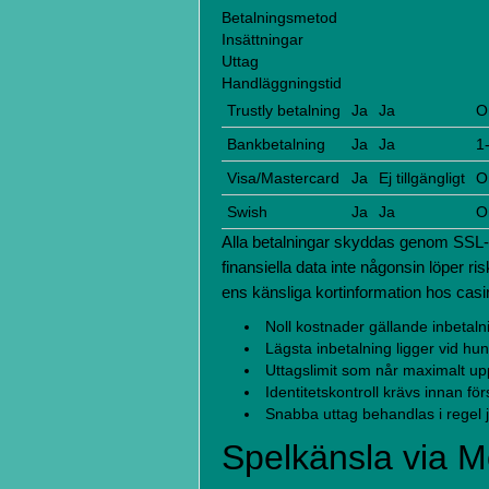
Betalningsmetod
Insättningar
Uttag
Handläggningstid
Trustly betalning
Ja
Ja
O
Bankbetalning
Ja
Ja
1
Visa/Mastercard
Ja
Ej tillgängligt
O
Swish
Ja
Ja
O
Alla betalningar skyddas genom SSL-k
finansiella data inte någonsin löper ri
ens känsliga kortinformation hos cas
Noll kostnader gällande inbetalni
Lägsta inbetalning ligger vid hun
Uttagslimit som når maximalt up
Identitetskontroll krävs innan fö
Snabba uttag behandlas i regel j
Spelkänsla via M