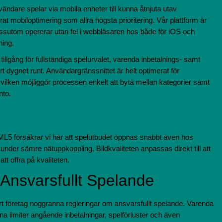
ändare spelar via mobila enheter till kunna åtnjuta utav
rat mobiloptimering som allra högsta prioritering. Vår plattform är
essutom opererar utan fel i webbläsaren hos både för iOS och
ning.
illgång för fullständiga spelurvalet, varenda inbetalnings- samt
dygnet runt. Användargränssnittet är helt optimerat för
ilken möjliggör processen enkelt att byta mellan kategorier samt
nto.
L5 försäkrar vi här att spelutbudet öppnas snabbt även hos
der sämre nätuppkoppling. Bildkvaliteten anpassas direkt till att
tt offra på kvaliteten.
Ansvarsfullt Spelande
årt företag noggranna regleringar om ansvarsfullt spelande. Varenda
gna limiter angående inbetalningar, spelförluster och även