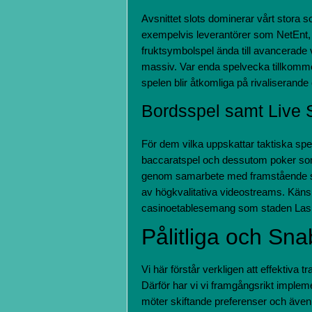
Avsnittet slots dominerar vårt stora so
exempelvis leverantörer som NetEnt,
fruktsymbolspel ända till avancerade 
massiv. Var enda spelvecka tillkommer
spelen blir åtkomliga på rivaliserande
Bordsspel samt Live 
För dem vilka uppskattar taktiska spel 
baccaratspel och dessutom poker som 
genom samarbete med framstående spel
av högkvalitativa videostreams. Känsla
casinoetablesemang som staden Las
Pålitliga och Sn
Vi här förstår verkligen att effektiva
Därför har vi vi framgångsrikt implem
möter skiftande preferenser och även 