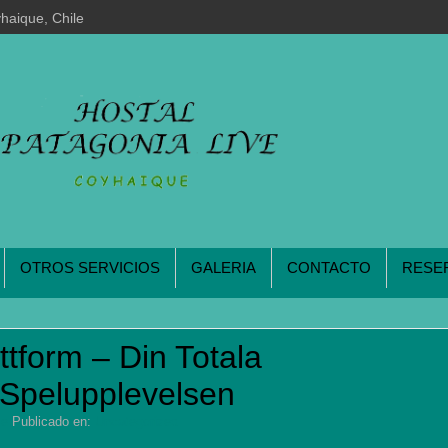
haique, Chile
OTROS SERVICIOS
GALERIA
CONTACTO
RESE
tform – Din Totala
Spelupplevelsen
se
Publicado en:
Uncategorized