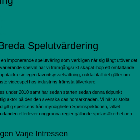
ing
g
ner
en
nde
Breda Spelutvärdering
en imponerande spelutväring som verkligen når sig långt utöver det
arierande spelval har vi framgångsrikt skapat ihop ett omfattande
 upptäcka sin egen favoritsysselsättning, oaktat ifall det gäller om
yaste videospel hos industrins främsta tillverkare.
des under 2010 samt har sedan starten sedan denna tidpunkt
itlig aktör på den den svenska casinomarknaden. Vi här är stolta
 giltig spellicens från myndigheten Spelinspektionen, vilket
rbjudanden efterlever noggranna regler gällande spelarsäkerhet och
igen Varje Intressen