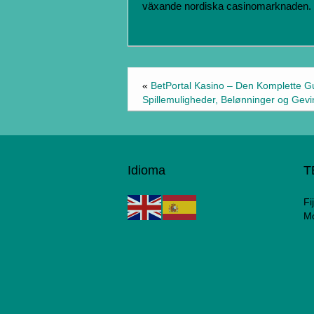
växande nordiska casinomarknaden.
«
BetPortal Kasino – Den Komplette Gui
Spillemuligheder, Belønninger og Gevi
Idioma
T
Fi
Mó