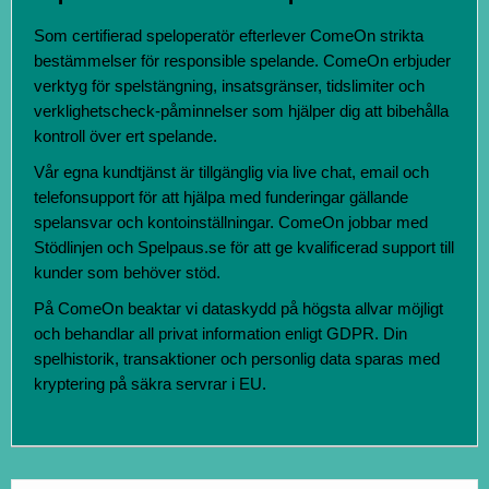
Som certifierad speloperatör efterlever ComeOn strikta
bestämmelser för responsible spelande. ComeOn erbjuder
verktyg för spelstängning, insatsgränser, tidslimiter och
verklighetscheck-påminnelser som hjälper dig att bibehålla
kontroll över ert spelande.
Vår egna kundtjänst är tillgänglig via live chat, email och
telefonsupport för att hjälpa med funderingar gällande
spelansvar och kontoinställningar. ComeOn jobbar med
Stödlinjen och Spelpaus.se för att ge kvalificerad support till
kunder som behöver stöd.
På ComeOn beaktar vi dataskydd på högsta allvar möjligt
och behandlar all privat information enligt GDPR. Din
spelhistorik, transaktioner och personlig data sparas med
kryptering på säkra servrar i EU.