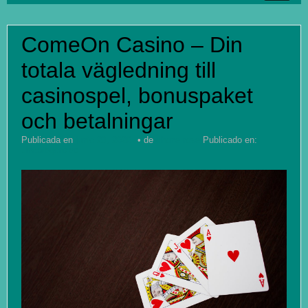
INICIO
ComeOn Casino – Din
HABITACIONES
totala vägledning till
OTROS SERVICIOS
casinospel, bonuspaket
GALERIA
och betalningar
CONTACTO
Publicada en
junio 23, 2026
de
chone rose
Publicado en:
Uncategorized
RESERVAS