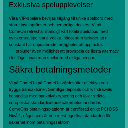
Exklusiva spelupplevelser
Våra VIP-spelare beviljas tillgång till unika spelbord med
större insatsgränser och personliga dealers. Vi på
ComeOn refreshar ständigt vårt totala spelutbud med
nyinkomna spel varje vecka, något som betyder att ni
konstant har uppdaterade möjligheter att upptäcka.
Come
On
erbjuder även möjlighet att provspela de flesta alternativ
i testläge innan man spelar med riktiga pengar.
Säkra betalningsmetoder
Vi på ComeOn på ComeOn värdesätter effektiva och
trygga transaktioner. Samtliga deposits och withdrawals
behandlas med banknivåkryptering och följer strikta
europeiska standardiserade säkerhetsstandarder.
ComeOns betalningsplattform är certifierad enligt PCI DSS
Nivå 1, något som är den mest rigorösa standarden för
säkerhet inom betalningssektorn.