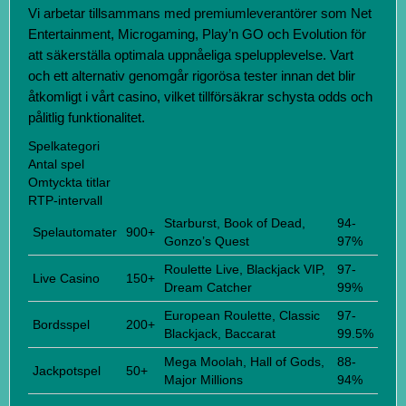
Vi arbetar tillsammans med premiumleverantörer som Net
Entertainment, Microgaming, Play’n GO och Evolution för
att säkerställa optimala uppnåeliga spelupplevelse. Vart
och ett alternativ genomgår rigorösa tester innan det blir
åtkomligt i vårt casino, vilket tillförsäkrar schysta odds och
pålitlig funktionalitet.
Spelkategori
Antal spel
Omtyckta titlar
RTP-intervall
Starburst, Book of Dead,
94-
Spelautomater
900+
Gonzo’s Quest
97%
Roulette Live, Blackjack VIP,
97-
Live Casino
150+
Dream Catcher
99%
European Roulette, Classic
97-
Bordsspel
200+
Blackjack, Baccarat
99.5%
Mega Moolah, Hall of Gods,
88-
Jackpotspel
50+
Major Millions
94%