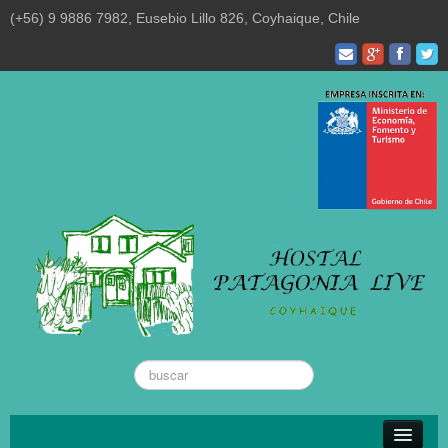
(+56) 9 9886 7982, Eusebio Lillo 826, Coyhaique, Chile