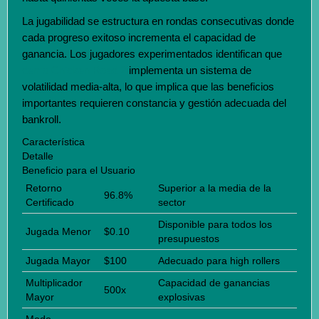
La jugabilidad se estructura en rondas consecutivas donde
cada progreso exitoso incrementa el capacidad de
ganancia. Los jugadores experimentados identifican que
demo Chicken Road 2
implementa un sistema de
volatilidad media-alta, lo que implica que las beneficios
importantes requieren constancia y gestión adecuada del
bankroll.
Característica
Detalle
Beneficio para el Usuario
Retorno
Superior a la media de la
96.8%
Certificado
sector
Disponible para todos los
Jugada Menor
$0.10
presupuestos
Jugada Mayor
$100
Adecuado para high rollers
Multiplicador
Capacidad de ganancias
500x
Mayor
explosivas