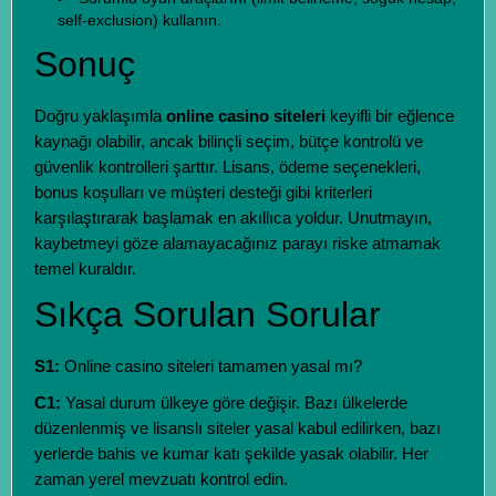
self-exclusion) kullanın.
Sonuç
Doğru yaklaşımla
online casino siteleri
keyifli bir eğlence
kaynağı olabilir, ancak bilinçli seçim, bütçe kontrolü ve
güvenlik kontrolleri şarttır. Lisans, ödeme seçenekleri,
bonus koşulları ve müşteri desteği gibi kriterleri
karşılaştırarak başlamak en akıllıca yoldur. Unutmayın,
kaybetmeyi göze alamayacağınız parayı riske atmamak
temel kuraldır.
Sıkça Sorulan Sorular
S1:
Online casino siteleri tamamen yasal mı?
C1:
Yasal durum ülkeye göre değişir. Bazı ülkelerde
düzenlenmiş ve lisanslı siteler yasal kabul edilirken, bazı
yerlerde bahis ve kumar katı şekilde yasak olabilir. Her
zaman yerel mevzuatı kontrol edin.