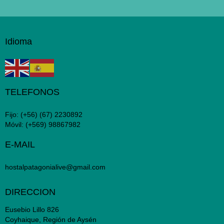
Idioma
TELEFONOS
Fijo:
(+56) (67) 2230892
Móvil:
(+569) 98867982
E-MAIL
hostalpatagonialive@gmail.com
DIRECCION
Eusebio Lillo 826
Coyhaique, Región de Aysén