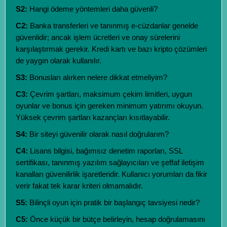
S2:
Hangi ödeme yöntemleri daha güvenli?
C2:
Banka transferleri ve tanınmış e-cüzdanlar genelde
güvenlidir; ancak işlem ücretleri ve onay sürelerini
karşılaştırmak gerekir. Kredi kartı ve bazı kripto çözümleri
de yaygın olarak kullanılır.
S3:
Bonusları alırken nelere dikkat etmeliyim?
C3:
Çevrim şartları, maksimum çekim limitleri, uygun
oyunlar ve bonus için gereken minimum yatırımı okuyun.
Yüksek çevrim şartları kazançları kısıtlayabilir.
S4:
Bir siteyi güvenilir olarak nasıl doğrularım?
C4:
Lisans bilgisi, bağımsız denetim raporları, SSL
sertifikası, tanınmış yazılım sağlayıcıları ve şeffaf iletişim
kanalları güvenilirlik işaretleridir. Kullanıcı yorumları da fikir
verir fakat tek karar kriteri olmamalıdır.
S5:
Bilinçli oyun için pratik bir başlangıç tavsiyesi nedir?
C5:
Önce küçük bir bütçe belirleyin, hesap doğrulamasını