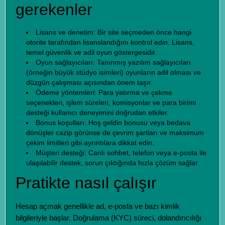
gerekenler
Lisans ve denetim: Bir site seçmeden önce hangi
otorite tarafından lisanslandığını kontrol edin. Lisans,
temel güvenlik ve adil oyun göstergesidir.
Oyun sağlayıcıları: Tanınmış yazılım sağlayıcıları
(örneğin büyük stüdyo isimleri) oyunların adil olması ve
düzgün çalışması açısından önem taşır.
Ödeme yöntemleri: Para yatırma ve çekme
seçenekleri, işlem süreleri, komisyonlar ve para birimi
desteği kullanıcı deneyimini doğrudan etkiler.
Bonus koşulları: Hoş geldin bonusu veya bedava
dönüşler cazip görünse de çevrim şartları ve maksimum
çekim limitleri gibi ayrıntılara dikkat edin.
Müşteri desteği: Canlı sohbet, telefon veya e-posta ile
ulaşılabilir destek, sorun çıktığında hızla çözüm sağlar.
Pratikte nasıl çalışır
Hesap açmak genellikle ad, e-posta ve bazı kimlik
bilgileriyle başlar. Doğrulama (KYC) süreci, dolandırıcılığı