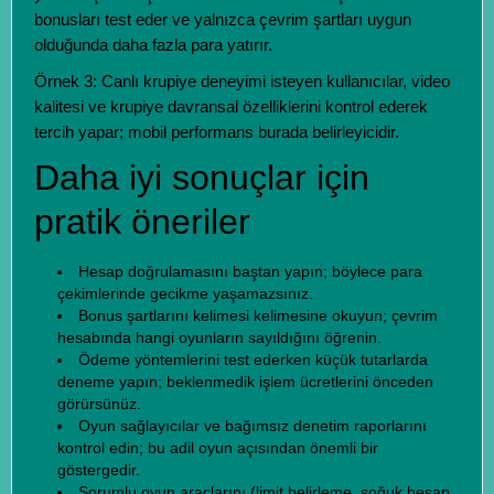
bonusları test eder ve yalnızca çevrim şartları uygun
olduğunda daha fazla para yatırır.
Örnek 3: Canlı krupiye deneyimi isteyen kullanıcılar, video
kalitesi ve krupiye davransal özelliklerini kontrol ederek
tercih yapar; mobil performans burada belirleyicidir.
Daha iyi sonuçlar için
pratik öneriler
Hesap doğrulamasını baştan yapın; böylece para
çekimlerinde gecikme yaşamazsınız.
Bonus şartlarını kelimesi kelimesine okuyun; çevrim
hesabında hangi oyunların sayıldığını öğrenin.
Ödeme yöntemlerini test ederken küçük tutarlarda
deneme yapın; beklenmedik işlem ücretlerini önceden
görürsünüz.
Oyun sağlayıcılar ve bağımsız denetim raporlarını
kontrol edin; bu adil oyun açısından önemli bir
göstergedir.
Sorumlu oyun araçlarını (limit belirleme, soğuk hesap,