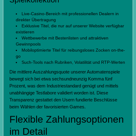
Live-Casino-Bereich mit professionellen Dealern in
direkter Übertragung
Exklusive Titel, die nur auf unserer Website verfügbar
existieren
Wettbewerbe mit Bestenlisten und attraktiven
Gewinnpools
Mobiloptimierte Titel für reibungsloses Zocken on-the-
go
Such-Tools nach Rubriken, Volatilität und RTP-Werten
Die mittlere Auszahlungsquote unserer Automatenspiele
bewegt sich bei etwa sechsundneunzig Komma fünf
Prozent, was dem Industriestandard genügt und mittels
unabhängige Testlabore validiert worden ist. Diese
Transparenz gestattet den Usern fundierte Beschlüsse
beim Wählen der favorisierten Games.
Flexible Zahlungsoptionen
im Detail