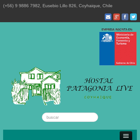
(+56) 9 9886 7982, Eusebio Lillo 826, Coyhaique, Chile