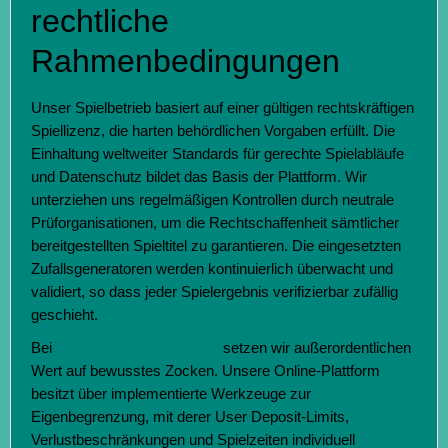
rechtliche
Rahmenbedingungen
Unser Spielbetrieb basiert auf einer gültigen rechtskräftigen
Spiellizenz, die harten behördlichen Vorgaben erfüllt. Die
Einhaltung weltweiter Standards für gerechte Spielabläufe
und Datenschutz bildet das Basis der Plattform. Wir
unterziehen uns regelmäßigen Kontrollen durch neutrale
Prüforganisationen, um die Rechtschaffenheit sämtlicher
bereitgestellten Spieltitel zu garantieren. Die eingesetzten
Zufallsgeneratoren werden kontinuierlich überwacht und
validiert, so dass jeder Spielergebnis verifizierbar zufällig
geschieht.
Bei
Casper Bets casino login
setzen wir außerordentlichen
Wert auf bewusstes Zocken. Unsere Online-Plattform
besitzt über implementierte Werkzeuge zur
Eigenbegrenzung, mit derer User Deposit-Limits,
Verlustbeschränkungen und Spielzeiten individuell