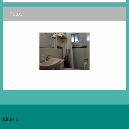
Fotos
Idioma