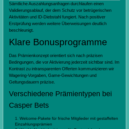
Sämtliche Auszahlungsanfragen durchlaufen einen
Validierungsablauf, der dem Schutz vor betrügerischen
Aktivitäten und ID-Diebstahl fungiert. Nach positiver
Erstprüfung werden weitere Überweisungen deutlich
beschleunigt.
Klare Bonusprogramme
Das Prämienkonzept orientiert sich nach präzisen
Bedingungen, die vor Aktivierung jederzeit sichtbar sind. Im
Kontrast zu intransparenten Offerten kommunizieren wir
Wagering-Vorgaben, Game-Gewichtungen und
Geltungsdauern präzise.
Verschiedene Prämientypen bei
Casper Bets
Welcome-Pakete für frische Mitglieder mit gestaffelten
Einzahlungsprämien