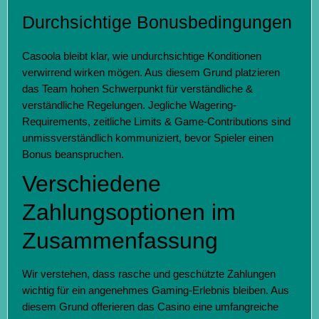
Durchsichtige Bonusbedingungen
Casoola bleibt klar, wie undurchsichtige Konditionen
verwirrend wirken mögen. Aus diesem Grund platzieren
das Team hohen Schwerpunkt für verständliche &
verständliche Regelungen. Jegliche Wagering-
Requirements, zeitliche Limits & Game-Contributions sind
unmissverständlich kommuniziert, bevor Spieler einen
Bonus beanspruchen.
Verschiedene
Zahlungsoptionen im
Zusammenfassung
Wir verstehen, dass rasche und geschützte Zahlungen
wichtig für ein angenehmes Gaming-Erlebnis bleiben. Aus
diesem Grund offerieren das Casino eine umfangreiche