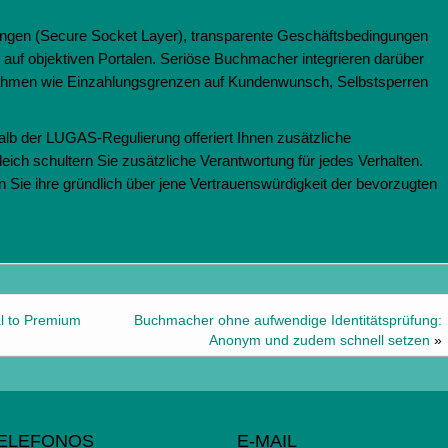
ungen (Secure Socket Layer), transparente Geschäftsbedingungen
 auf objektiven Portalen. Seriöse Buchmacher integrieren darüber
ßnahmen wie Einzahlungsgrenzen auf Kundenwunsch, Selbstsperren
alb der LUGAS-Regulierung offeriert Ihnen zusätzliche
leich schultern Sie zusätzliche Verantwortung für jedes Verhalten.
 Sie ihre gründlich über jene Vertrauenswürdigkeit der bevorzugten
al to Premium
Buchmacher ohne aufwendige Identitätsprüfung:
Anonym und zudem schnell setzen
»
ELEFONOS
E-MAIL