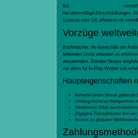
Bei
wettanbieter ohne LUGAS
versteh
bar übermäßige Einschränkungen. Gl
Curacao oder UK offerieren oft vorteil
Vorzüge weltweit
Buchmacher, die keinesfalls der Aufsic
fehlenden Limits erlauben es erfahr
anzuwenden. Darüber hinaus wegfall
vor allem für In-Play-Wetten von erhe
Haupteigenschaften ni
Keinerlei jeden Monat geltende 
Umfangreicheres Wettportfolio 
Attraktivere Odds durch kleiner
Zügigere Transaktionen frei von
Access zu globalen Wettbewerb
Zahlungsmethoden