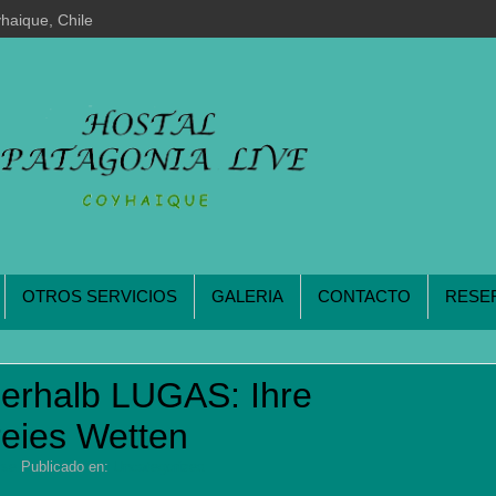
haique, Chile
OTROS SERVICIOS
GALERIA
CONTACTO
RESE
erhalb LUGAS: Ihre
freies Wetten
ose
Publicado en:
Uncategorized