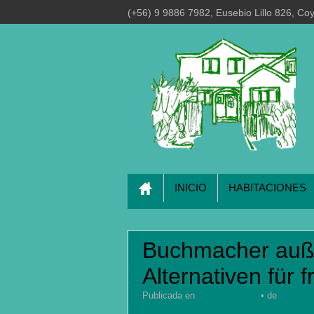
(+56) 9 9886 7982, Eusebio Lillo 826, Coy
INICIO
HABITACIONES
Buchmacher auß
Alternativen für 
Publicada en
junio 18, 2026
de
chone r