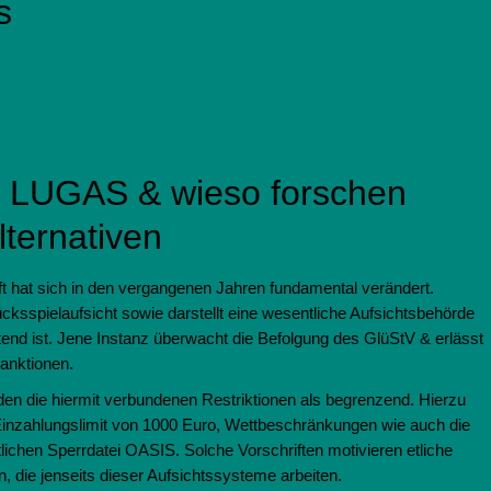
s
lb forschen Wetter nach Optionen
men
n Anbietern
en
swahl
t LUGAS & wieso forschen
ternativen
t hat sich in den vergangenen Jahren fundamental verändert.
sspielaufsicht sowie darstellt eine wesentliche Aufsichtsbehörde
eitend ist. Jene Instanz überwacht die Befolgung des GlüStV & erlässt
anktionen.
den die hiermit verbundenen Restriktionen als begrenzend. Hierzu
 Einzahlungslimit von 1000 Euro, Wettbeschränkungen wie auch die
tlichen Sperrdatei OASIS. Solche Vorschriften motivieren etliche
n, die jenseits dieser Aufsichtssysteme arbeiten.