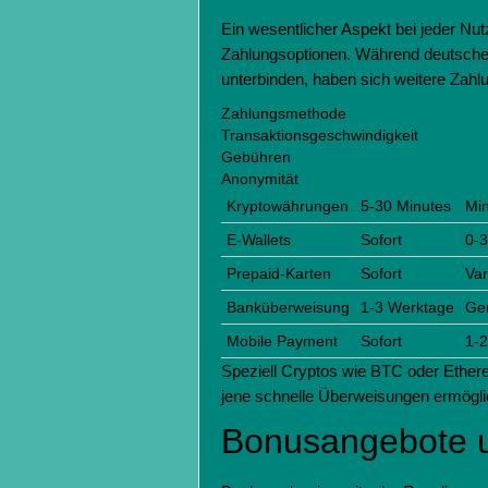
Ein wesentlicher Aspekt bei jeder Nut
Zahlungsoptionen. Während deutsche
unterbinden, haben sich weitere Zahlu
Zahlungsmethode
Transaktionsgeschwindigkeit
Gebühren
Anonymität
Kryptowährungen
5-30 Minutes
Min
E-Wallets
Sofort
0-
Prepaid-Karten
Sofort
Var
Banküberweisung
1-3 Werktage
Ge
Mobile Payment
Sofort
1-
Speziell Cryptos wie BTC oder Ethereu
jene schnelle Überweisungen ermöglic
Bonusangebote 