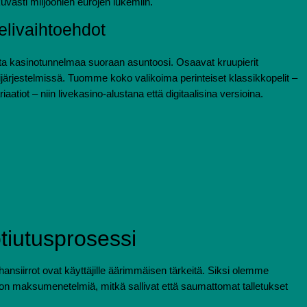
uvasti miljoonien eurojen lukemiin.
elivaihtoehdot
sta kasinotunnelmaa suoraan asuntoosi. Osaavat kruupierit
lijärjestelmissä. Tuomme koko valikoima perinteiset klassikkopelit –
riaatiot – niin livekasino-alustana että digitaalisina versioina.
tiutusprosessi
nsiirrot ovat käyttäjille äärimmäisen tärkeitä. Siksi olemme
kon maksumenetelmiä, mitkä sallivat että saumattomat talletukset