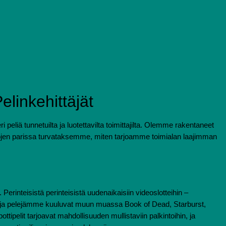
elinkehittäjät
i peliä tunnetuilta ja luotettavilta toimittajilta. Olemme rakentaneet
jen parissa turvataksemme, miten tarjoamme toimialan laajimman
rinteisistä perinteisistä uudenaikaisiin videoslotteihin –
uja pelejämme kuuluvat muun muassa Book of Dead, Starburst,
tipelit tarjoavat mahdollisuuden mullistaviin palkintoihin, ja