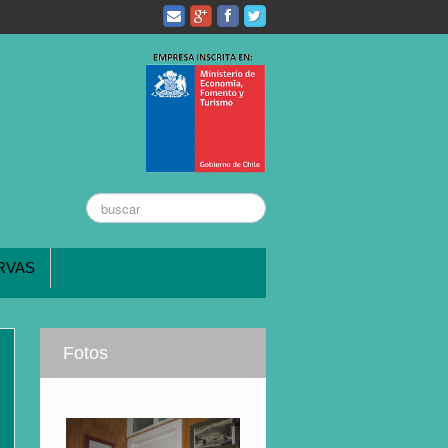
RVAS
Fotos