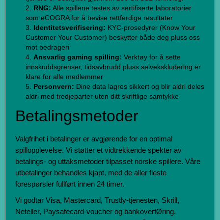
RNG:
Alle spillene testes av sertifiserte laboratorier
som eCOGRA for å bevise rettferdige resultater
Identitetsverifisering:
KYC-prosedyrer (Know Your
Customer Your Customer) beskytter både deg pluss oss
mot bedrageri
Ansvarlig gaming spilling:
Verktøy for å sette
innskuddsgrenser, tidsavbrudd pluss selvekskludering er
klare for alle medlemmer
Personvern:
Dine data lagres sikkert og blir aldri deles
aldri med tredjeparter uten ditt skriftlige samtykke
Betalingsmetoder
Valgfrihet i betalinger er avgjørende for en optimal
spillopplevelse. Vi støtter et vidtrekkende spekter av
betalings- og uttaksmetoder tilpasset norske spillere. Våre
utbetalinger behandles kjapt, med de aller fleste
forespørsler fullført innen 24 timer.
Vi godtar Visa, Mastercard, Trustly-tjenesten, Skrill,
Neteller, Paysafecard-voucher og bankoverfØring.