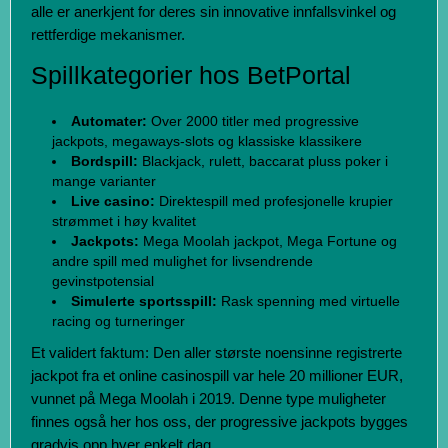
alle er anerkjent for deres sin innovative innfallsvinkel og
rettferdige mekanismer.
Spillkategorier hos BetPortal
Automater:
Over 2000 titler med progressive
jackpots, megaways-slots og klassiske klassikere
Bordspill:
Blackjack, rulett, baccarat pluss poker i
mange varianter
Live casino:
Direktespill med profesjonelle krupier
strømmet i høy kvalitet
Jackpots:
Mega Moolah jackpot, Mega Fortune og
andre spill med mulighet for livsendrende
gevinstpotensial
Simulerte sportsspill:
Rask spenning med virtuelle
racing og turneringer
Et validert faktum: Den aller største noensinne registrerte
jackpot fra et online casinospill var hele 20 millioner EUR,
vunnet på Mega Moolah i 2019. Denne type muligheter
finnes også her hos oss, der progressive jackpots bygges
gradvis opp hver enkelt dag.