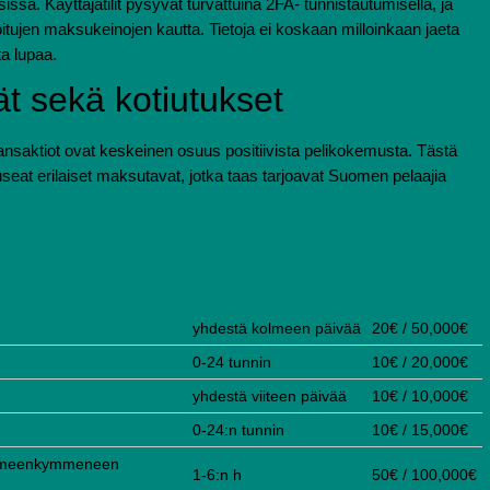
ssa. Käyttäjätilit pysyvät turvattuina 2FA- tunnistautumisella, ja
oitujen maksukeinojen kautta. Tietoja ei koskaan milloinkaan jaeta
ta lupaa.
 sekä kotiutukset
ansaktiot ovat keskeinen osuus positiivista pelikokemusta. Tästä
eat erilaiset maksutavat, jotka taas tarjoavat Suomen pelaajia
yhdestä kolmeen päivää
20€ / 50,000€
0-24 tunnin
10€ / 20,000€
yhdestä viiteen päivää
10€ / 10,000€
0-24:n tunnin
10€ / 15,000€
lmeenkymmeneen
1-6:n h
50€ / 100,000€