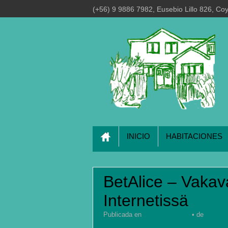
(+56) 9 9886 7982, Eusebio Lillo 826, Coy
INICIO
HABITACIONES
BetAlice – Vakav
Internetissä
Publicada en
mayo 19, 2026
de
chone 