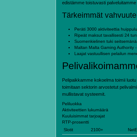
edistämme toistuvasti palveluitamme 
Tärkeimmät vahvuut
Peräti 3000 aktiviteettia huippul
Ripeät maksut tavallisesti 24 tun
Suomenkielinen tuki seitsemänä 
Maltan Malta Gaming Authority -
Laajat vastuullisen pelailun men
Pelivalikoimamme
Pelipaikkamme kokoelma toimii luotu
toimitaan sektorin arvostetut pelivalm
mullistavat systeemit.
Peliluokka
Aktiviteettien lukumäärä
Kuuluisimmat tarjoajat
RTP-prosentti
Slotit
2100+
NetE