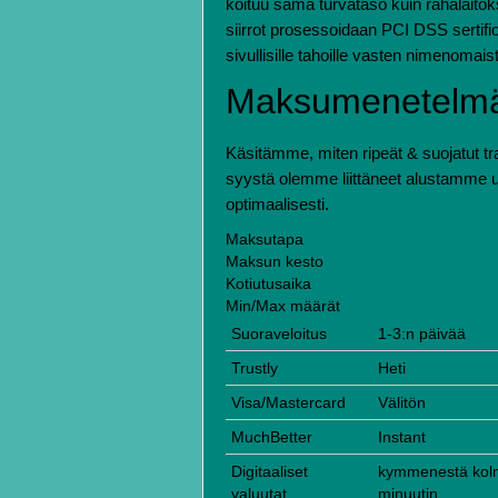
koituu sama turvataso kuin rahalaitoksi
siirrot prosessoidaan PCI DSS sertifi
sivullisille tahoille vasten nimenomais
Maksumenetelmät
Käsitämme, miten ripeät & suojatut tr
syystä olemme liittäneet alustamme us
optimaalisesti.
Maksutapa
Maksun kesto
Kotiutusaika
Min/Max määrät
Suoraveloitus
1-3:n päivää
Trustly
Heti
Visa/Mastercard
Välitön
MuchBetter
Instant
Digitaaliset
kymmenestä ko
valuutat
minuutin