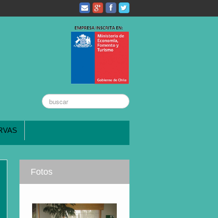
RVAS
Fotos