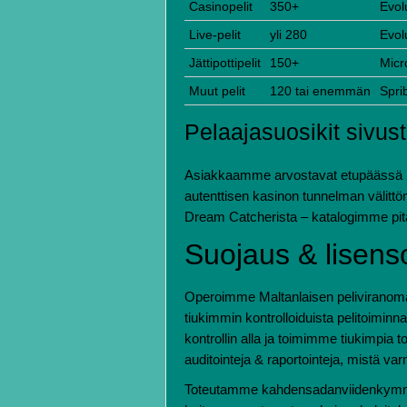
Casinopelit
350+
Evol
Live-pelit
yli 280
Evol
Jättipottipelit
150+
Micr
Muut pelit
120 tai enemmän
Spri
Pelaajasuosikit sivu
Asiakkaamme arvostavat etupäässä laa
autenttisen kasinon tunnelman välittöm
Dream Catcherista – katalogimme pitää
Suojaus & lisenso
Operoimme Maltanlaisen peliviranomai
tiukimmin kontrolloiduista pelitoimin
kontrollin alla ja toimimme tiukimpia 
auditointeja & raportointeja, mistä 
Toteutamme kahdensadanviidenkymmen