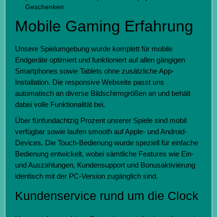
Geschenken
Mobile Gaming Erfahrung
Unsere Spielumgebung wurde komplett für mobile
Endgeräte optimiert und funktioniert auf allen gängigen
Smartphones sowie Tablets ohne zusätzliche App-
Installation. Die responsive Webseite passt uns
automatisch an diverse Bildschirmgrößen an und behält
dabei volle Funktionalität bei.
Über fünfundachtzig Prozent unserer Spiele sind mobil
verfügbar sowie laufen smooth auf Apple- und Android-
Devices. Die Touch-Bedienung wurde speziell für einfache
Bedienung entwickelt, wobei sämtliche Features wie Ein-
und Auszahlungen, Kundensupport und Bonusaktivierung
identisch mit der PC-Version zugänglich sind.
Kundenservice rund um die Clock