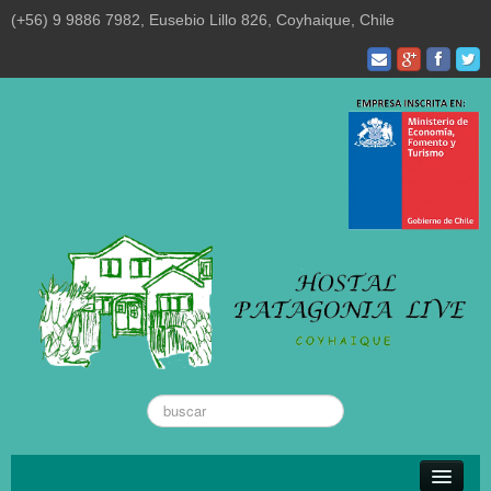
(+56) 9 9886 7982, Eusebio Lillo 826, Coyhaique, Chile