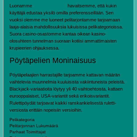
Luonamme
virallinen sivusto
havaitsemme, että kukin
käyttäjä edustaa yksilö omilla preferensseillään. Sen
vuoksi olemme me luoneet pelitarjontamme tarjoamaan
laaja-alaisia mahdollisuuksia lukuisissa pelikategorioissa.
Suora casino-osastomme kantaa oikean kasino-
olosuhteen tunnelman suoraan kotiisi ammattimaisten
krupieerien ohjauksessa.
Pöytäpelien Moninaisuus
Pöytäpelaajien harrastajille tarjoamme kattavan määrän
vaihtelevia muunnelmia kuuluisista vakiintuneista peleistä.
Blackjack-variaatioita löytyy yli 40 vaihtoehtoista, kattaen
eurooppalaiset, USA-variantit sekä erikoisvariantit.
Rulettipöydät tarjoavat kaikki ranskankielisestä ruletti-
versiosta erittäin nopeisiin versioihin.
Pelikategoria
Pelitarjonnan Lukumäärä
Parhaat Toimittajat