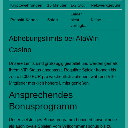
Kryptowährungen
15 Minuten
1-2 Std.
Netzwerkgebühr
Leider
Prepaid-Karten
Sofort
nicht
Keine
verfügbar
Abhebungslimits bei AlaWin
Casino
Unsere Limits sind großzügig gestaltet und werden gemäß
Ihrem VIP-Status angepasst. Reguläre Spieler können bis
zu zu 5.000 EUR pro wöchentlich abheben, während VIP-
Mitglieder merklich höhere Limits genießen.
Ansprechendes
Bonusprogramm
Unser vielstufiges Bonusprogramm honoriert sowohl neue
als auch loyale Spieler. Vom Willkommensbonus bis zu