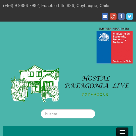
(+56) 9 9886 7982, Eusebio Lillo 826, Coyhaique, Chile