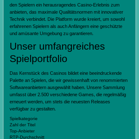
den Spielern ein herausragendes Casino-Erlebnis zum
anbieten, das maximale Qualitätsnormen mit innovativer
Technik verbindet. Die Platform wurde kreiert, um sowohl
erfahrenen Spielern als auch Anfängern eine geschützte
und amüsante Umgebung zu garantieren.
Unser umfangreiches
Spielportfolio
Das Kernstück des Casinos bildet eine beeindruckende
Palette an Spielen, die wir gewissenhaft von renommierten
Softwareanbietern ausgewählt haben. Unsere Sammlung
umfasst über 2.500 verschiedene Games, die regelmäßig
erneuert werden, um stets die neuesten Releases
verfügbar zu gestalten.
Spielkategorie
Zahl der Titel
Top-Anbieter
RTP-Durchschnitt