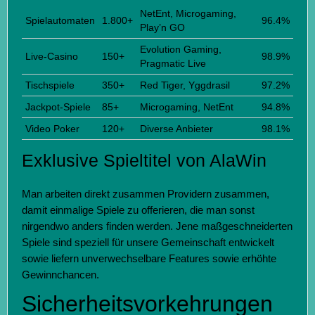
NetEnt, Microgaming,
Spielautomaten
1.800+
96.4%
Play’n GO
Evolution Gaming,
Live-Casino
150+
98.9%
Pragmatic Live
Tischspiele
350+
Red Tiger, Yggdrasil
97.2%
Jackpot-Spiele
85+
Microgaming, NetEnt
94.8%
Video Poker
120+
Diverse Anbieter
98.1%
Exklusive Spieltitel von AlaWin
Man arbeiten direkt zusammen Providern zusammen,
damit einmalige Spiele zu offerieren, die man sonst
nirgendwo anders finden werden. Jene maßgeschneiderten
Spiele sind speziell für unsere Gemeinschaft entwickelt
sowie liefern unverwechselbare Features sowie erhöhte
Gewinnchancen.
Sicherheitsvorkehrungen