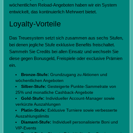
wöchentlichen Reload-Angeboten haben wir ein System
entwickelt, das kontinuierlich Mehrwert bietet.
Loyalty-Vorteile
Das Treuesystem setzt sich zusammen aus sechs Stufen,
bei denen jegliche Stufe exklusive Benefits freischaltet.
Sammeln Sie Credits bei allen Einsatz und wechseln Sie
diese gegen Bonusgeld, Freispiele oder exclusive Prämien
ein.
Bronze-Stufe:
Grundzugang zu Aktionen und
wöchentlichen Angeboten
Silber-Stufe:
Gesteigerte Punkte-Sammelrate von
25% und monatliche Cashback-Angebote
Gold-Stufe:
Individueller Account-Manager sowie
verkürzte Auszahlungen
Platin-Stufe:
Exklusive Turniere sowie verbesserte
Auszahlungslimits
Diamant-Stufe:
Individuell personalisierte Boni und
VIP-Events