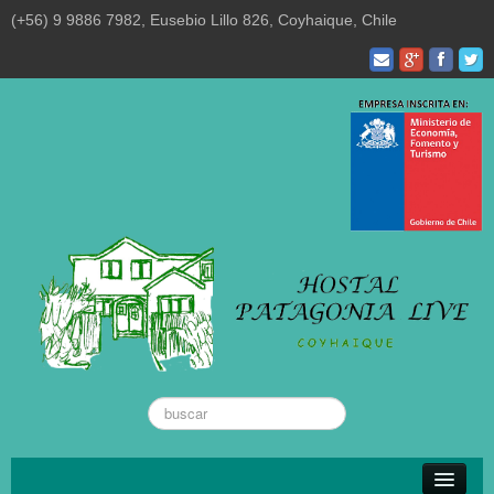
(+56) 9 9886 7982, Eusebio Lillo 826, Coyhaique, Chile