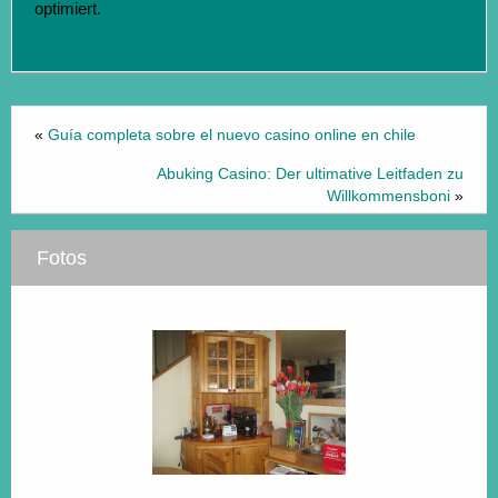
optimiert.
«
Guía completa sobre el nuevo casino online en chile
Abuking Casino: Der ultimative Leitfaden zu
Willkommensboni
»
Fotos