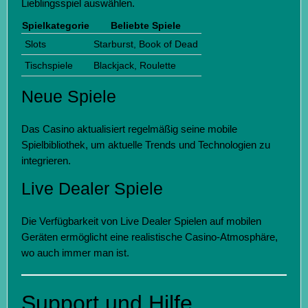
Lieblingsspiel auswählen.
Spielkategorie
Beliebte Spiele
Slots
Starburst, Book of Dead
Tischspiele
Blackjack, Roulette
Neue Spiele
Das Casino aktualisiert regelmäßig seine mobile
Spielbibliothek, um aktuelle Trends und Technologien zu
integrieren.
Live Dealer Spiele
Die Verfügbarkeit von Live Dealer Spielen auf mobilen
Geräten ermöglicht eine realistische Casino-Atmosphäre,
wo auch immer man ist.
Support und Hilfe