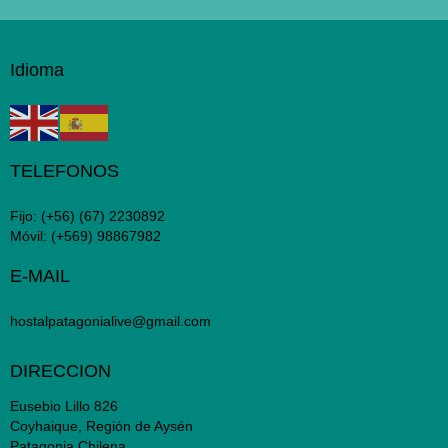
Idioma
TELEFONOS
Fijo:
(+56) (67) 2230892
Móvil:
(+569) 98867982
E-MAIL
hostalpatagonialive@gmail.com
DIRECCION
Eusebio Lillo 826
Coyhaique, Región de Aysén
Patagonia Chilena