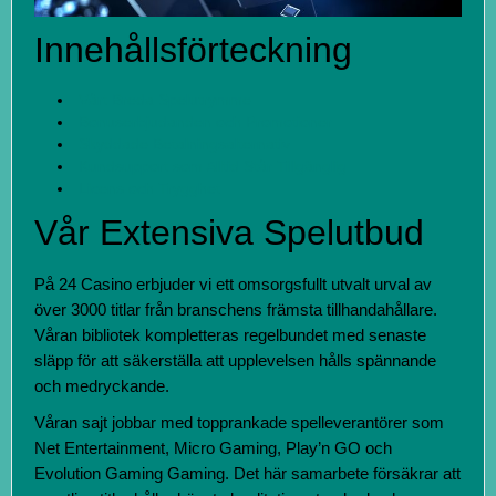
Innehållsförteckning
Vårt Breda Spelutrymme
Bonuserbjudanden och Promotioner
Skyddade Betalningsalternativ
Kundsupport som Alltid Står Tillgänglig
Licens och Trygghet
Vår Extensiva Spelutbud
På 24 Casino erbjuder vi ett omsorgsfullt utvalt urval av
över 3000 titlar från branschens främsta tillhandahållare.
Våran bibliotek kompletteras regelbundet med senaste
släpp för att säkerställa att upplevelsen hålls spännande
och medryckande.
Våran sajt jobbar med topprankade spelleverantörer som
Net Entertainment, Micro Gaming, Play’n GO och
Evolution Gaming Gaming. Det här samarbete försäkrar att