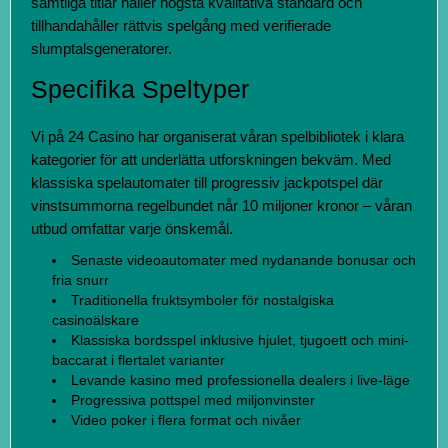
samtliga titlar håller högsta kvalitativa standard och
tillhandahåller rättvis spelgång med verifierade
slumptalsgeneratorer.
Specifika Speltyper
Vi på 24 Casino har organiserat våran spelbibliotek i klara
kategorier för att underlätta utforskningen bekväm. Med
klassiska spelautomater till progressiv jackpotspel där
vinstsummorna regelbundet når 10 miljoner kronor – våran
utbud omfattar varje önskemål.
Senaste videoautomater med nydanande bonusar och
fria snurr
Traditionella fruktsymboler för nostalgiska
casinoälskare
Klassiska bordsspel inklusive hjulet, tjugoett och mini-
baccarat i flertalet varianter
Levande kasino med professionella dealers i live-läge
Progressiva pottspel med miljonvinster
Video poker i flera format och nivåer