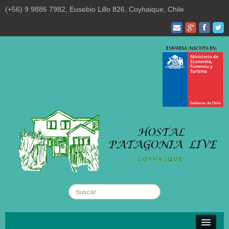
(+56) 9 9886 7982, Eusebio Lillo 826, Coyhaique, Chile