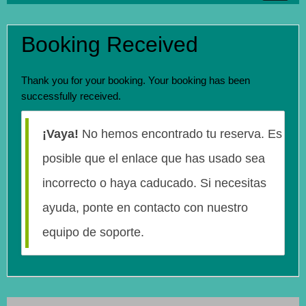
INICIO
Booking Received
HABITACIONES
OTROS SERVICIOS
Thank you for your booking. Your booking has been
successfully received.
GALERIA
CONTACTO
¡Vaya!
No hemos encontrado tu reserva. Es
RESERVAS
posible que el enlace que has usado sea
incorrecto o haya caducado. Si necesitas
ayuda, ponte en contacto con nuestro
equipo de soporte.