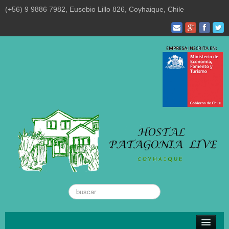
(+56) 9 9886 7982, Eusebio Lillo 826, Coyhaique, Chile